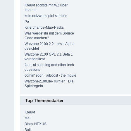
Kreuvf zockste mit WZ über
Internet
kein netzwerkspiel startbar
Pe
Killerchange-Map-Packs
Was werdet ihr mit dem Source
Code machen?
Warzone 2100 2.2 - erste Alpha
gesichtet
Warzone 2100 GPL 2.1 Beta 1
veröffentlicht
faqs, ai scripting and other tech
questions
comin' soon : aiboost - the movie
Warzone2100.de-Turnier :: Die
Spielregeln
Top Themenstarter
Kreuvf
MaC
Black NEXUS
Botti