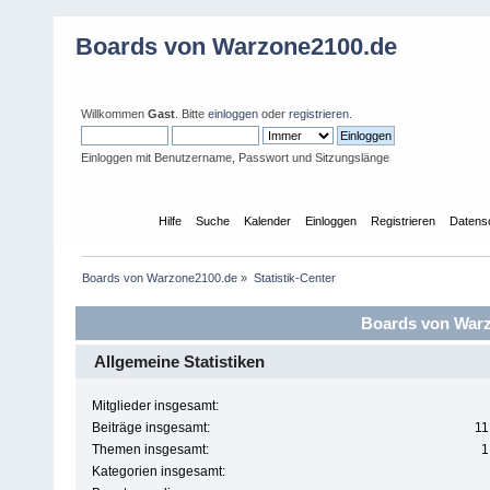
Boards von Warzone2100.de
Willkommen
Gast
. Bitte
einloggen
oder
registrieren
.
Einloggen mit Benutzername, Passwort und Sitzungslänge
Übersicht
Hilfe
Suche
Kalender
Einloggen
Registrieren
Datens
Boards von Warzone2100.de
»
Statistik-Center
Boards von Warzo
Allgemeine Statistiken
Mitglieder insgesamt:
Beiträge insgesamt:
11
Themen insgesamt:
1
Kategorien insgesamt: