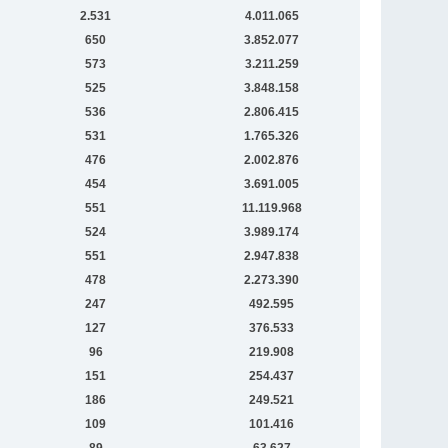
2.531
4.011.065
650
3.852.077
573
3.211.259
525
3.848.158
536
2.806.415
531
1.765.326
476
2.002.876
454
3.691.005
551
11.119.968
524
3.989.174
551
2.947.838
478
2.273.390
247
492.595
127
376.533
96
219.908
151
254.437
186
249.521
109
101.416
89
63.627