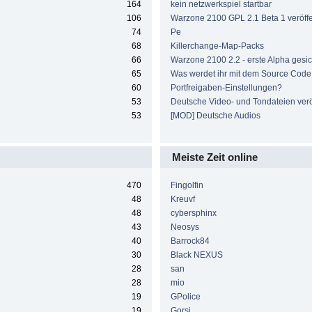
164
kein netzwerkspiel startbar
106
Warzone 2100 GPL 2.1 Beta 1 veröffen
74
Pe
68
Killerchange-Map-Packs
66
Warzone 2100 2.2 - erste Alpha gesic
65
Was werdet ihr mit dem Source Cod
60
Portfreigaben-Einstellungen?
53
Deutsche Video- und Tondateien veröf
53
[MOD] Deutsche Audios
Meiste Zeit online
470
Fingolfin
48
Kreuvf
48
cybersphinx
43
Neosys
40
Barrock84
30
Black NEXUS
28
san
28
mio
19
GPolice
19
Gorsi