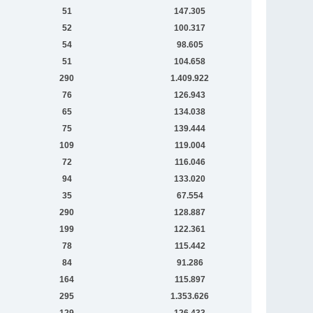
51
147.305
52
100.317
54
98.605
51
104.658
290
1.409.922
76
126.943
65
134.038
75
139.444
109
119.004
72
116.046
94
133.020
35
67.554
290
128.887
199
122.361
78
115.442
84
91.286
164
115.897
295
1.353.626
129
126.433