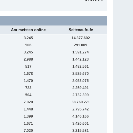
Am meisten online
Seitenaufrufe
3.245
14.377.602
506
291.009
3.245
1.591.274
2.988
1.442.123
517
1.482.561
1.678
2.525.670
1.470
2.053.075
723
2.259.491
504
2.732.399
7.020
38.760.271
1.448
2.795.742
1.399
4.140.166
1.671
3.420.601
7.020
3.215.581