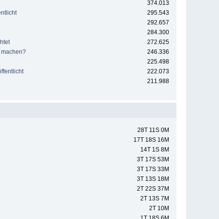
374.013
tlicht
295.543
292.657
284.300
htet
272.625
e machen?
246.336
225.498
fentlicht
222.073
211.988
28T 11S 0M
17T 18S 16M
14T 1S 8M
3T 17S 53M
3T 17S 33M
3T 13S 18M
2T 22S 37M
2T 13S 7M
2T 10M
1T 18S 6M