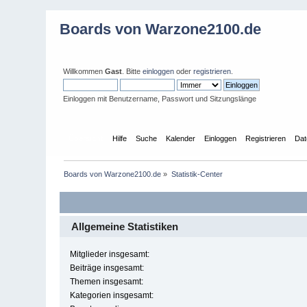
Boards von Warzone2100.de
Willkommen
Gast
. Bitte
einloggen
oder
registrieren
.
Einloggen mit Benutzername, Passwort und Sitzungslänge
Übersicht
Hilfe
Suche
Kalender
Einloggen
Registrieren
Dat
Boards von Warzone2100.de
»
Statistik-Center
Allgemeine Statistiken
Mitglieder insgesamt:
Beiträge insgesamt:
Themen insgesamt:
Kategorien insgesamt: