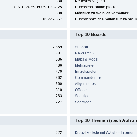
330
Neuestes Mitglied:
7.020 - 2025-09-05, 10:37:25
Durchschn. online pro Tag:
338
Männlich zu Weiblich Verhältnis:
85.449.567
Durchschnittliche Seitenaufrufe pro T
Top 10 Boards
2.859
Support
881
Newsarchiv
586
Maps & Mods
486
Mehrspieler
470
Einzelspieler
362
Commander-Treff
360
Allgemeines
310
Offtopic
263
Sonstiges
227
Sonstiges
Top 10 Themen (nach Aufruf
222
Kreuvf zockste mit WZ über Internet