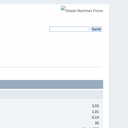
3,53
1,01
0,14
35