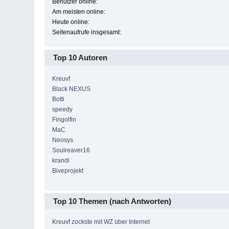
Benutzer online:
Am meisten online:
Heute online:
Seitenaufrufe insgesamt:
Top 10 Autoren
Kreuvf
Black NEXUS
Botti
speedy
Fingolfin
MaC
Neosys
Soulreaver16
krandi
Biveprojekt
Top 10 Themen (nach Antworten)
Kreuvf zockste mit WZ über Internet