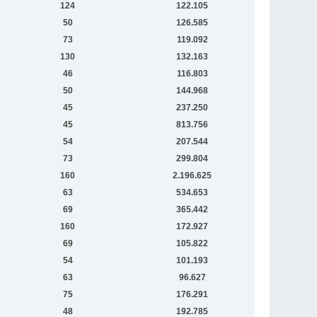
124
122.105
50
126.585
73
119.092
130
132.163
46
116.803
50
144.968
45
237.250
45
813.756
54
207.544
73
299.804
160
2.196.625
63
534.653
69
365.442
160
172.927
69
105.822
54
101.193
63
96.627
75
176.291
48
192.785