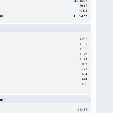
Martin007
79,12
39.5:1
ag:
11.203,56
1.242
1.199
1.190
1.176
1.111
867
777
604
444
250
en)
481.498