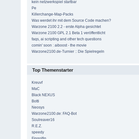
kein netzwerkspiel startbar
Pe
Killerchange-Map-Packs
Was werdet ihr mit dem Source Code machen?
Warzone 2100 2.2 - erste Alpha gesichtet
Warzone 2100 GPL 2.1 Beta 1 veröffentlicht
faqs, ai scripting and other tech questions
comin' soon : aiboost - the movie
Warzone2100.de-Turnier :: Die Spielregeln
Top Themenstarter
Kreuvf
MaC
Black NEXUS
Botti
Neosys
Warzone2100.de: FAQ-Bot
Soulreaver16
R.E.Z.
speedy
Fingolfin