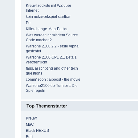
Kreuvf zockste mit WZ über
Internet
kein netzwerkspiel startbar
Pe
Killerchange-Map-Packs
Was werdet ihr mit dem Source
Code machen?
Warzone 2100 2.2 - erste Alpha
gesichtet
Warzone 2100 GPL 2.1 Beta 1
veröffentlicht
faqs, ai scripting and other tech
questions
comin' soon : aiboost - the movie
Warzone2100.de-Turnier :: Die
Spielregeln
Top Themenstarter
Kreuvf
MaC
Black NEXUS
Botti