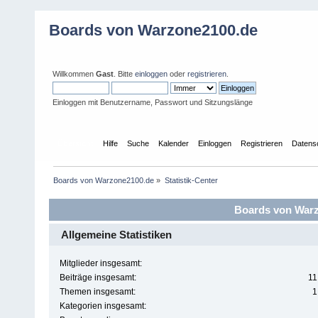
Boards von Warzone2100.de
Willkommen
Gast
. Bitte
einloggen
oder
registrieren
.
Einloggen mit Benutzername, Passwort und Sitzungslänge
Übersicht
Hilfe
Suche
Kalender
Einloggen
Registrieren
Datens
Boards von Warzone2100.de
»
Statistik-Center
Boards von Warzo
Allgemeine Statistiken
Mitglieder insgesamt:
Beiträge insgesamt:
11
Themen insgesamt:
1
Kategorien insgesamt: