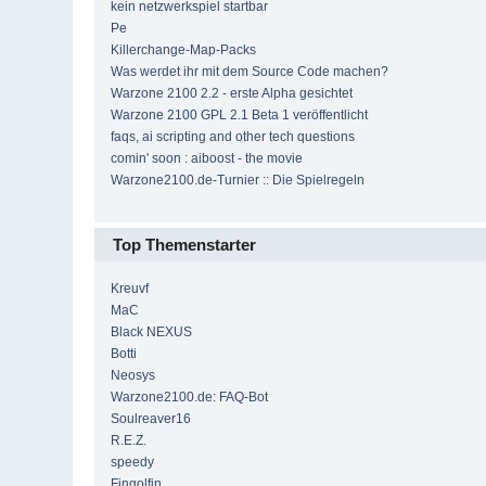
kein netzwerkspiel startbar
Pe
Killerchange-Map-Packs
Was werdet ihr mit dem Source Code machen?
Warzone 2100 2.2 - erste Alpha gesichtet
Warzone 2100 GPL 2.1 Beta 1 veröffentlicht
faqs, ai scripting and other tech questions
comin' soon : aiboost - the movie
Warzone2100.de-Turnier :: Die Spielregeln
Top Themenstarter
Kreuvf
MaC
Black NEXUS
Botti
Neosys
Warzone2100.de: FAQ-Bot
Soulreaver16
R.E.Z.
speedy
Fingolfin