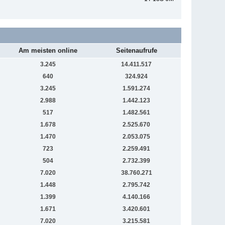
Am meisten online
Seitenaufrufe
3.245
14.411.517
640
324.924
3.245
1.591.274
2.988
1.442.123
517
1.482.561
1.678
2.525.670
1.470
2.053.075
723
2.259.491
504
2.732.399
7.020
38.760.271
1.448
2.795.742
1.399
4.140.166
1.671
3.420.601
7.020
3.215.581