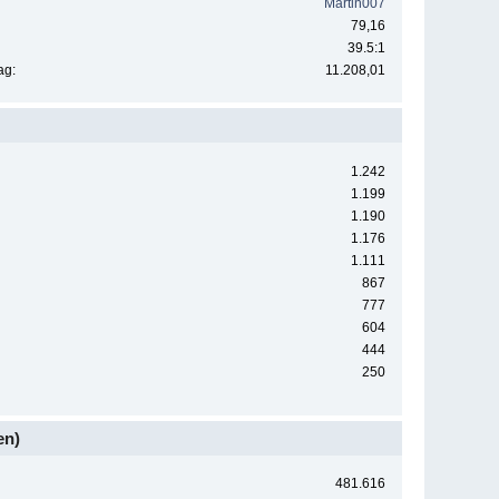
Martin007
79,16
39.5:1
ag:
11.208,01
1.242
1.199
1.190
1.176
1.111
867
777
604
444
250
en)
481.616