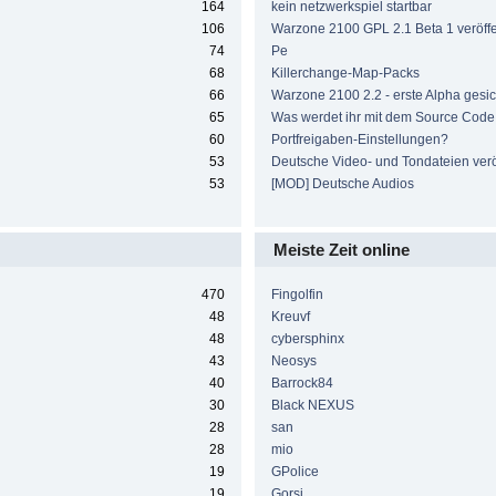
164
kein netzwerkspiel startbar
106
Warzone 2100 GPL 2.1 Beta 1 veröffen
74
Pe
68
Killerchange-Map-Packs
66
Warzone 2100 2.2 - erste Alpha gesic
65
Was werdet ihr mit dem Source Cod
60
Portfreigaben-Einstellungen?
53
Deutsche Video- und Tondateien veröf
53
[MOD] Deutsche Audios
Meiste Zeit online
470
Fingolfin
48
Kreuvf
48
cybersphinx
43
Neosys
40
Barrock84
30
Black NEXUS
28
san
28
mio
19
GPolice
19
Gorsi