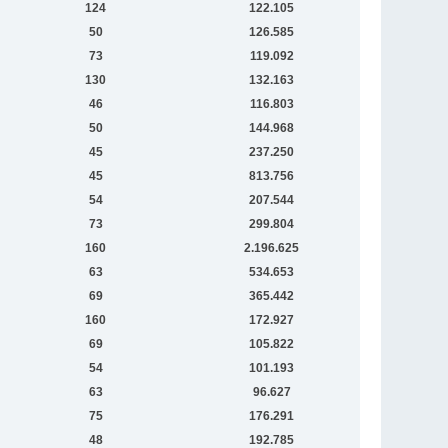
124
122.105
50
126.585
73
119.092
130
132.163
46
116.803
50
144.968
45
237.250
45
813.756
54
207.544
73
299.804
160
2.196.625
63
534.653
69
365.442
160
172.927
69
105.822
54
101.193
63
96.627
75
176.291
48
192.785