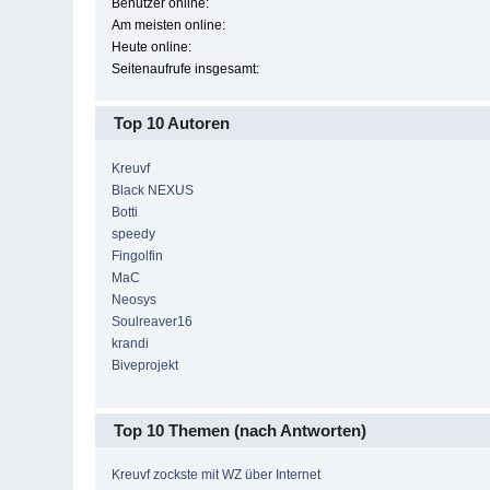
Benutzer online:
Am meisten online:
Heute online:
Seitenaufrufe insgesamt:
Top 10 Autoren
Kreuvf
Black NEXUS
Botti
speedy
Fingolfin
MaC
Neosys
Soulreaver16
krandi
Biveprojekt
Top 10 Themen (nach Antworten)
Kreuvf zockste mit WZ über Internet