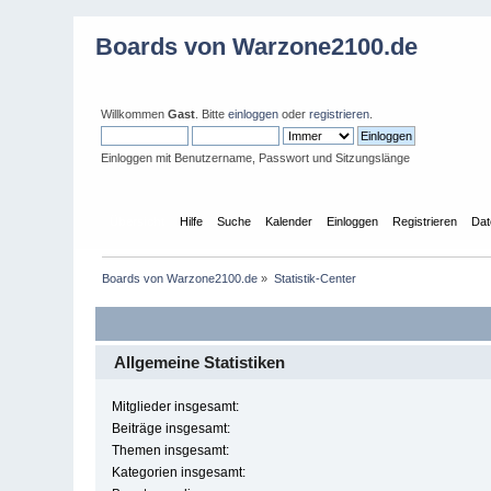
Boards von Warzone2100.de
Willkommen
Gast
. Bitte
einloggen
oder
registrieren
.
Einloggen mit Benutzername, Passwort und Sitzungslänge
Übersicht
Hilfe
Suche
Kalender
Einloggen
Registrieren
Dat
Boards von Warzone2100.de
»
Statistik-Center
Allgemeine Statistiken
Mitglieder insgesamt:
Beiträge insgesamt:
Themen insgesamt:
Kategorien insgesamt: