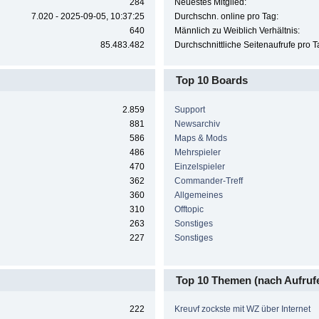
284
Neuestes Mitglied:
7.020 - 2025-09-05, 10:37:25
Durchschn. online pro Tag:
640
Männlich zu Weiblich Verhältnis:
85.483.482
Durchschnittliche Seitenaufrufe pro T
Top 10 Boards
2.859
Support
881
Newsarchiv
586
Maps & Mods
486
Mehrspieler
470
Einzelspieler
362
Commander-Treff
360
Allgemeines
310
Offtopic
263
Sonstiges
227
Sonstiges
Top 10 Themen (nach Aufruf
222
Kreuvf zockste mit WZ über Internet