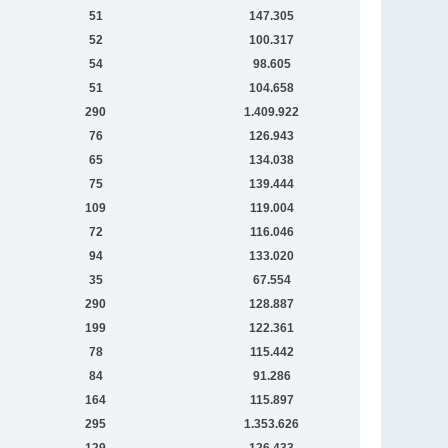
51
147.305
52
100.317
54
98.605
51
104.658
290
1.409.922
76
126.943
65
134.038
75
139.444
109
119.004
72
116.046
94
133.020
35
67.554
290
128.887
199
122.361
78
115.442
84
91.286
164
115.897
295
1.353.626
129
126.433