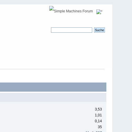
3,53
1,01
0,14
35