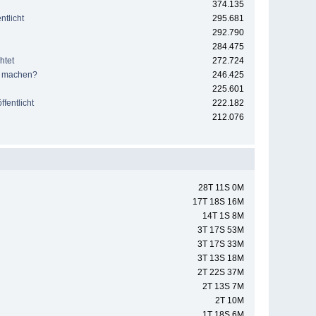
374.135
tlicht
295.681
292.790
284.475
htet
272.724
e machen?
246.425
225.601
fentlicht
222.182
212.076
28T 11S 0M
17T 18S 16M
14T 1S 8M
3T 17S 53M
3T 17S 33M
3T 13S 18M
2T 22S 37M
2T 13S 7M
2T 10M
1T 18S 6M