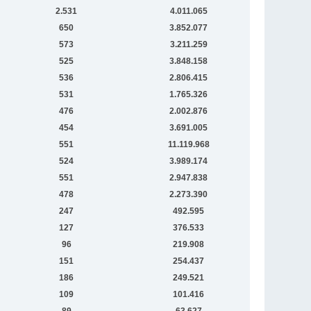
2.531
4.011.065
650
3.852.077
573
3.211.259
525
3.848.158
536
2.806.415
531
1.765.326
476
2.002.876
454
3.691.005
551
11.119.968
524
3.989.174
551
2.947.838
478
2.273.390
247
492.595
127
376.533
96
219.908
151
254.437
186
249.521
109
101.416
89
63.627