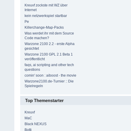
Kreuvf zockste mit WZ über
Internet
kein netzwerkspiel startbar
Pe
Killerchange-Map-Packs
Was werdet ihr mit dem Source
Code machen?
Warzone 2100 2.2 - erste Alpha
gesichtet
Warzone 2100 GPL 2.1 Beta 1
veröffentlicht
faqs, ai scripting and other tech
questions
comin' soon : aiboost - the movie
Warzone2100.de-Turnier :: Die
Spielregeln
Top Themenstarter
Kreuvf
MaC
Black NEXUS
Botti