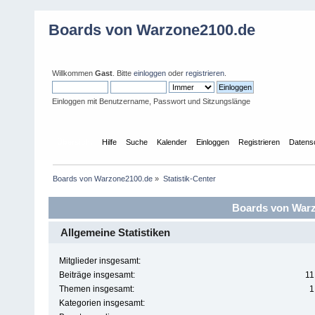
Boards von Warzone2100.de
Willkommen
Gast
. Bitte
einloggen
oder
registrieren
.
Einloggen mit Benutzername, Passwort und Sitzungslänge
Übersicht
Hilfe
Suche
Kalender
Einloggen
Registrieren
Datens
Boards von Warzone2100.de
»
Statistik-Center
Boards von Warzo
Allgemeine Statistiken
Mitglieder insgesamt:
Beiträge insgesamt:
11
Themen insgesamt:
1
Kategorien insgesamt: