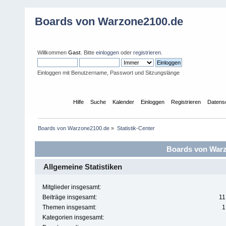
Boards von Warzone2100.de
Willkommen
Gast
. Bitte
einloggen
oder
registrieren
.
Einloggen mit Benutzername, Passwort und Sitzungslänge
Übersicht
Hilfe
Suche
Kalender
Einloggen
Registrieren
Datens
Boards von Warzone2100.de
»
Statistik-Center
Boards von Warzo
Allgemeine Statistiken
Mitglieder insgesamt:
Beiträge insgesamt:
11
Themen insgesamt:
1
Kategorien insgesamt: