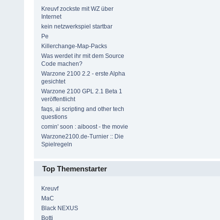
Kreuvf zockste mit WZ über
Internet
kein netzwerkspiel startbar
Pe
Killerchange-Map-Packs
Was werdet ihr mit dem Source
Code machen?
Warzone 2100 2.2 - erste Alpha
gesichtet
Warzone 2100 GPL 2.1 Beta 1
veröffentlicht
faqs, ai scripting and other tech
questions
comin' soon : aiboost - the movie
Warzone2100.de-Turnier :: Die
Spielregeln
Top Themenstarter
Kreuvf
MaC
Black NEXUS
Botti