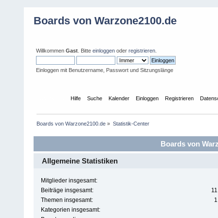
Boards von Warzone2100.de
Willkommen
Gast
. Bitte
einloggen
oder
registrieren
.
Einloggen mit Benutzername, Passwort und Sitzungslänge
Übersicht
Hilfe
Suche
Kalender
Einloggen
Registrieren
Datens
Boards von Warzone2100.de
»
Statistik-Center
Boards von Warzo
Allgemeine Statistiken
Mitglieder insgesamt:
Beiträge insgesamt:
11
Themen insgesamt:
1
Kategorien insgesamt: