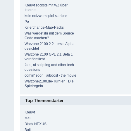
Kreuvf zockste mit WZ über
Internet
kein netzwerkspiel startbar
Pe
Killerchange-Map-Packs
Was werdet ihr mit dem Source
Code machen?
Warzone 2100 2.2 - erste Alpha
gesichtet
Warzone 2100 GPL 2.1 Beta 1
veröffentlicht
faqs, ai scripting and other tech
questions
comin' soon : aiboost - the movie
Warzone2100.de-Turnier :: Die
Spielregeln
Top Themenstarter
Kreuvf
MaC
Black NEXUS
Botti