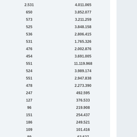
2.531
4.011.065
650
3.852.077
573
3.211.259
525
3.848.158
536
2.806.415
531
1.765.326
476
2.002.876
454
3.691.005
551
11.119.968
524
3.989.174
551
2.947.838
478
2.273.390
247
492.595
127
376.533
96
219.908
151
254.437
186
249.521
109
101.416
89
63.627