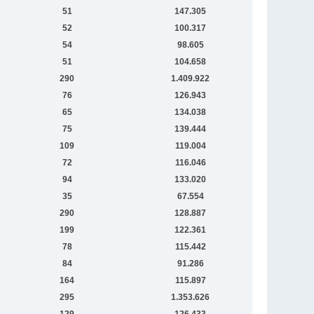
51
147.305
52
100.317
54
98.605
51
104.658
290
1.409.922
76
126.943
65
134.038
75
139.444
109
119.004
72
116.046
94
133.020
35
67.554
290
128.887
199
122.361
78
115.442
84
91.286
164
115.897
295
1.353.626
129
126.433