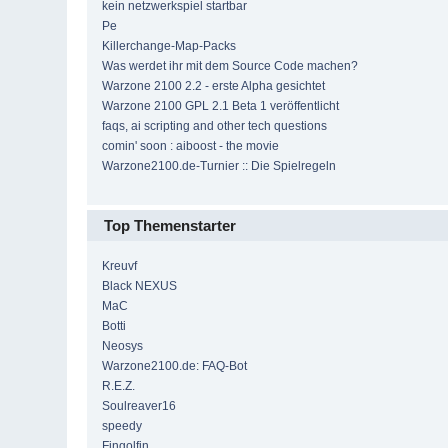
kein netzwerkspiel startbar
Pe
Killerchange-Map-Packs
Was werdet ihr mit dem Source Code machen?
Warzone 2100 2.2 - erste Alpha gesichtet
Warzone 2100 GPL 2.1 Beta 1 veröffentlicht
faqs, ai scripting and other tech questions
comin' soon : aiboost - the movie
Warzone2100.de-Turnier :: Die Spielregeln
Top Themenstarter
Kreuvf
Black NEXUS
MaC
Botti
Neosys
Warzone2100.de: FAQ-Bot
R.E.Z.
Soulreaver16
speedy
Fingolfin