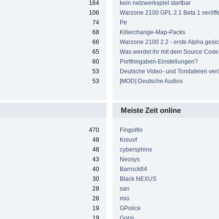
164
kein netzwerkspiel startbar
106
Warzone 2100 GPL 2.1 Beta 1 veröffen
74
Pe
68
Killerchange-Map-Packs
66
Warzone 2100 2.2 - erste Alpha gesic
65
Was werdet ihr mit dem Source Cod
60
Portfreigaben-Einstellungen?
53
Deutsche Video- und Tondateien veröf
53
[MOD] Deutsche Audios
Meiste Zeit online
470
Fingolfin
48
Kreuvf
48
cybersphinx
43
Neosys
40
Barrock84
30
Black NEXUS
28
san
28
mio
19
GPolice
19
Gorsi