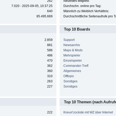
262
Neuestes Mitglied:
7.020 - 2025-09-05, 10:37:25
Durchschn. online pro Tag:
640
Männlich zu Weiblich Verhältnis:
85.495.669
Durchschnittliche Seitenaufrufe pro T
Top 10 Boards
2.859
Support
881
Newsarchiv
586
Maps & Mods
486
Mehrspieler
470
Einzelspieler
362
Commander-Treff
360
Allgemeines
310
Offtopic
263
Sonstiges
227
Sonstiges
Top 10 Themen (nach Aufruf
222
Kreuvf zockste mit WZ über Internet