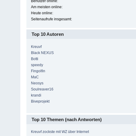
Benutzer online:
Am meisten online:
Heute online:
Seitenaufrufe insgesamt:
Top 10 Autoren
Kreuvf
Black NEXUS
Botti
speedy
Fingolfin
MaC
Neosys
Soulreaver16
krandi
Biveprojekt
Top 10 Themen (nach Antworten)
Kreuvf zockste mit WZ über Internet