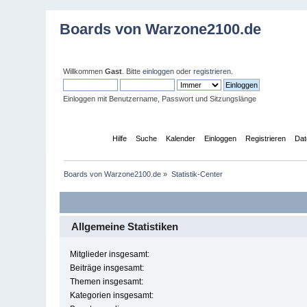
Boards von Warzone2100.de
Willkommen
Gast
. Bitte
einloggen
oder
registrieren
.
Einloggen mit Benutzername, Passwort und Sitzungslänge
Übersicht
Hilfe
Suche
Kalender
Einloggen
Registrieren
Dat
Boards von Warzone2100.de
»
Statistik-Center
Allgemeine Statistiken
Mitglieder insgesamt:
Beiträge insgesamt:
Themen insgesamt:
Kategorien insgesamt: