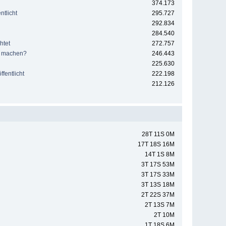
374.173
tlicht
295.727
292.834
284.540
htet
272.757
e machen?
246.443
225.630
fentlicht
222.198
212.126
28T 11S 0M
17T 18S 16M
14T 1S 8M
3T 17S 53M
3T 17S 33M
3T 13S 18M
2T 22S 37M
2T 13S 7M
2T 10M
1T 18S 6M