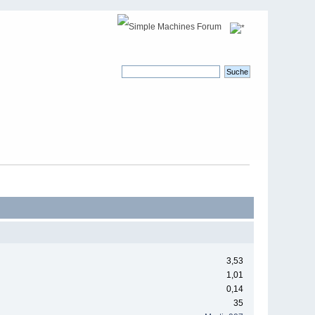
3,53
1,01
0,14
35