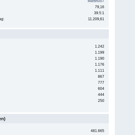
Martin007
79,16
39.5:1
ag:
11.209,61
1.242
1.199
1.190
1.176
1.111
867
777
604
444
250
en)
481.665