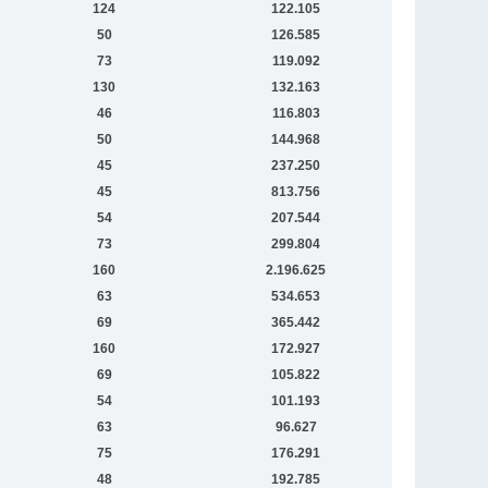
124
122.105
50
126.585
73
119.092
130
132.163
46
116.803
50
144.968
45
237.250
45
813.756
54
207.544
73
299.804
160
2.196.625
63
534.653
69
365.442
160
172.927
69
105.822
54
101.193
63
96.627
75
176.291
48
192.785