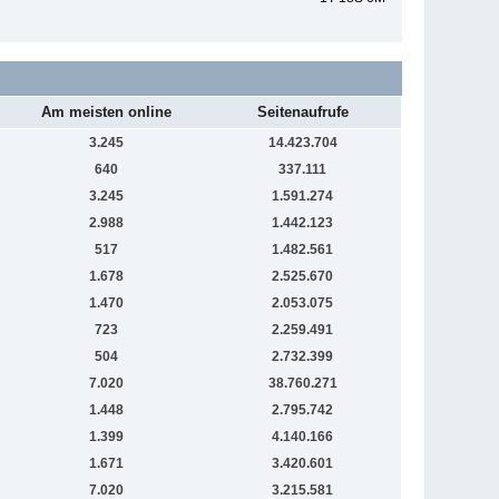
Am meisten online
Seitenaufrufe
3.245
14.423.704
640
337.111
3.245
1.591.274
2.988
1.442.123
517
1.482.561
1.678
2.525.670
1.470
2.053.075
723
2.259.491
504
2.732.399
7.020
38.760.271
1.448
2.795.742
1.399
4.140.166
1.671
3.420.601
7.020
3.215.581