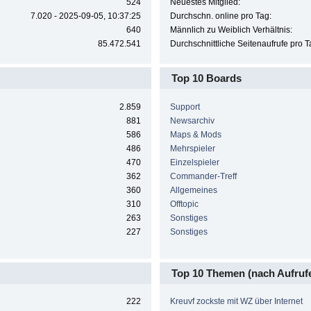
524
Neuestes Mitglied:
7.020 - 2025-09-05, 10:37:25
Durchschn. online pro Tag:
640
Männlich zu Weiblich Verhältnis:
85.472.541
Durchschnittliche Seitenaufrufe pro T
Top 10 Boards
2.859
Support
881
Newsarchiv
586
Maps & Mods
486
Mehrspieler
470
Einzelspieler
362
Commander-Treff
360
Allgemeines
310
Offtopic
263
Sonstiges
227
Sonstiges
Top 10 Themen (nach Aufruf
222
Kreuvf zockste mit WZ über Internet