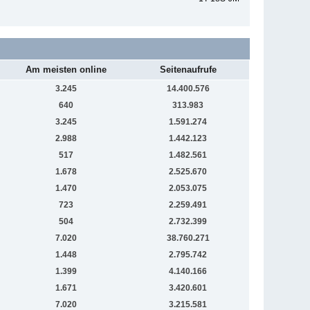
Am meisten online
Seitenaufrufe
3.245
14.400.576
640
313.983
3.245
1.591.274
2.988
1.442.123
517
1.482.561
1.678
2.525.670
1.470
2.053.075
723
2.259.491
504
2.732.399
7.020
38.760.271
1.448
2.795.742
1.399
4.140.166
1.671
3.420.601
7.020
3.215.581