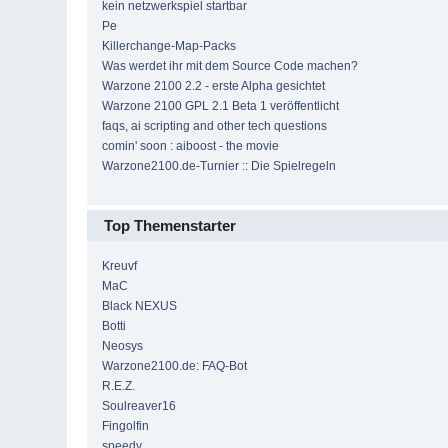
kein netzwerkspiel startbar
Pe
Killerchange-Map-Packs
Was werdet ihr mit dem Source Code machen?
Warzone 2100 2.2 - erste Alpha gesichtet
Warzone 2100 GPL 2.1 Beta 1 veröffentlicht
faqs, ai scripting and other tech questions
comin' soon : aiboost - the movie
Warzone2100.de-Turnier :: Die Spielregeln
Top Themenstarter
Kreuvf
MaC
Black NEXUS
Botti
Neosys
Warzone2100.de: FAQ-Bot
R.E.Z.
Soulreaver16
Fingolfin
speedy