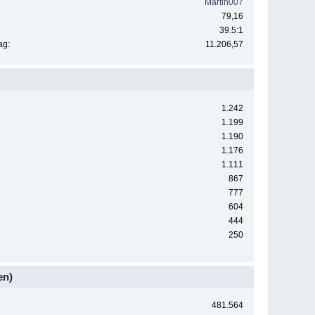
Martin007
79,16
39.5:1
ag:
11.206,57
1.242
1.199
1.190
1.176
1.111
867
777
604
444
250
en)
481.564