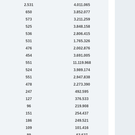
2.531
4.011.065
650
3.852.077
573
3.211.259
525
3.848.158
536
2.806.415
531
1.765.326
476
2.002.876
454
3.691.005
551
11.119.968
524
3.989.174
551
2.947.838
478
2.273.390
247
492.595
127
376.533
96
219.908
151
254.437
186
249.521
109
101.416
89
63.627