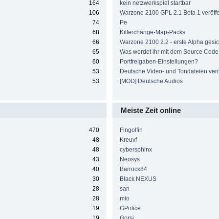
164
kein netzwerkspiel startbar
106
Warzone 2100 GPL 2.1 Beta 1 veröffen
74
Pe
68
Killerchange-Map-Packs
66
Warzone 2100 2.2 - erste Alpha gesic
65
Was werdet ihr mit dem Source Cod
60
Portfreigaben-Einstellungen?
53
Deutsche Video- und Tondateien veröf
53
[MOD] Deutsche Audios
Meiste Zeit online
470
Fingolfin
48
Kreuvf
48
cybersphinx
43
Neosys
40
Barrock84
30
Black NEXUS
28
san
28
mio
19
GPolice
19
Gorsi