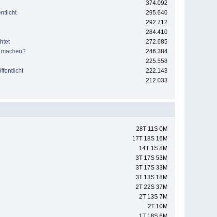
374.092
tlicht
295.640
292.712
284.410
htet
272.685
e machen?
246.384
225.558
fentlicht
222.143
212.033
28T 11S 0M
17T 18S 16M
14T 1S 8M
3T 17S 53M
3T 17S 33M
3T 13S 18M
2T 22S 37M
2T 13S 7M
2T 10M
1T 18S 6M