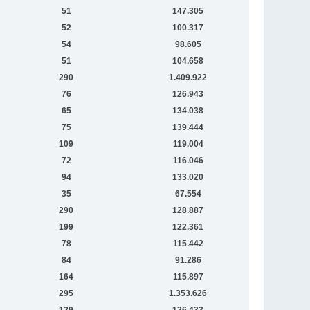
51
147.305
52
100.317
54
98.605
51
104.658
290
1.409.922
76
126.943
65
134.038
75
139.444
109
119.004
72
116.046
94
133.020
35
67.554
290
128.887
199
122.361
78
115.442
84
91.286
164
115.897
295
1.353.626
129
126.433