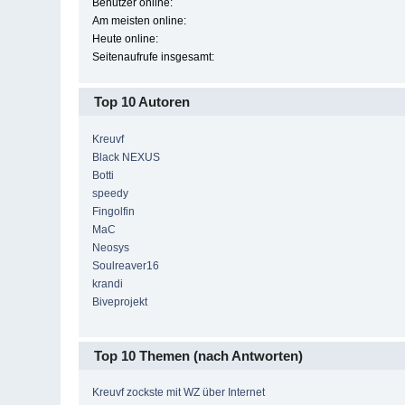
Benutzer online:
Am meisten online:
Heute online:
Seitenaufrufe insgesamt:
Top 10 Autoren
Kreuvf
Black NEXUS
Botti
speedy
Fingolfin
MaC
Neosys
Soulreaver16
krandi
Biveprojekt
Top 10 Themen (nach Antworten)
Kreuvf zockste mit WZ über Internet