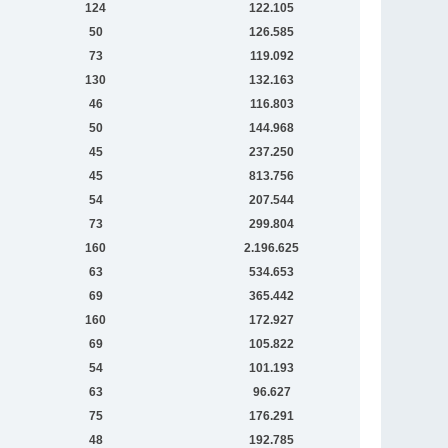
124
122.105
50
126.585
73
119.092
130
132.163
46
116.803
50
144.968
45
237.250
45
813.756
54
207.544
73
299.804
160
2.196.625
63
534.653
69
365.442
160
172.927
69
105.822
54
101.193
63
96.627
75
176.291
48
192.785