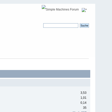
3,53
1,01
0,14
35