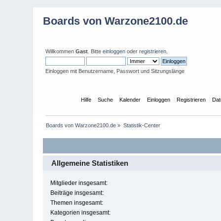
Boards von Warzone2100.de
Willkommen
Gast
. Bitte
einloggen
oder
registrieren
.
Einloggen mit Benutzername, Passwort und Sitzungslänge
Übersicht
Hilfe
Suche
Kalender
Einloggen
Registrieren
Dat
Boards von Warzone2100.de
»
Statistik-Center
Allgemeine Statistiken
Mitglieder insgesamt:
Beiträge insgesamt:
Themen insgesamt:
Kategorien insgesamt: