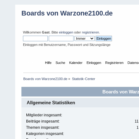
Boards von Warzone2100.de
Willkommen
Gast
. Bitte
einloggen
oder
registrieren
.
Einloggen mit Benutzername, Passwort und Sitzungslänge
Übersicht
Hilfe
Suche
Kalender
Einloggen
Registrieren
Datens
Boards von Warzone2100.de
»
Statistik-Center
Boards von Warzo
Allgemeine Statistiken
Mitglieder insgesamt:
Beiträge insgesamt:
11
Themen insgesamt:
1
Kategorien insgesamt: