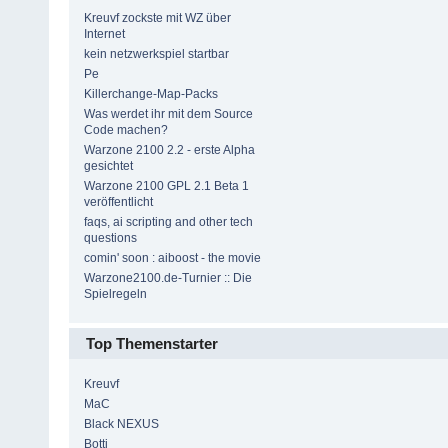
Kreuvf zockste mit WZ über
Internet
kein netzwerkspiel startbar
Pe
Killerchange-Map-Packs
Was werdet ihr mit dem Source
Code machen?
Warzone 2100 2.2 - erste Alpha
gesichtet
Warzone 2100 GPL 2.1 Beta 1
veröffentlicht
faqs, ai scripting and other tech
questions
comin' soon : aiboost - the movie
Warzone2100.de-Turnier :: Die
Spielregeln
Top Themenstarter
Kreuvf
MaC
Black NEXUS
Botti