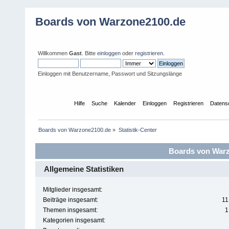
Boards von Warzone2100.de
Willkommen
Gast
. Bitte
einloggen
oder
registrieren
.
Einloggen mit Benutzername, Passwort und Sitzungslänge
Übersicht
Hilfe
Suche
Kalender
Einloggen
Registrieren
Datens
Boards von Warzone2100.de
»
Statistik-Center
Boards von Warzo
Allgemeine Statistiken
Mitglieder insgesamt:
Beiträge insgesamt:
11
Themen insgesamt:
1
Kategorien insgesamt: