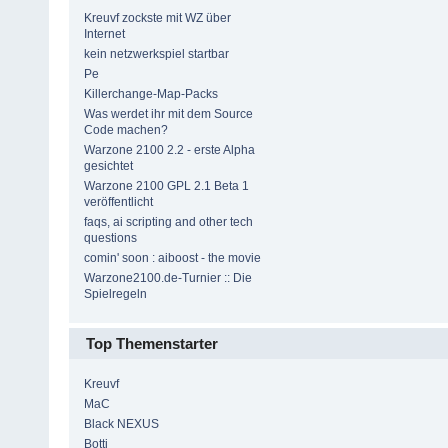
Kreuvf zockste mit WZ über
Internet
kein netzwerkspiel startbar
Pe
Killerchange-Map-Packs
Was werdet ihr mit dem Source
Code machen?
Warzone 2100 2.2 - erste Alpha
gesichtet
Warzone 2100 GPL 2.1 Beta 1
veröffentlicht
faqs, ai scripting and other tech
questions
comin' soon : aiboost - the movie
Warzone2100.de-Turnier :: Die
Spielregeln
Top Themenstarter
Kreuvf
MaC
Black NEXUS
Botti