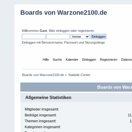
Boards von Warzone2100.de
Willkommen
Gast
. Bitte
einloggen
oder
registrieren
.
Einloggen mit Benutzername, Passwort und Sitzungslänge
Übersicht
Hilfe
Suche
Kalender
Einloggen
Registrieren
Datens
Boards von Warzone2100.de
»
Statistik-Center
Boards von Warzo
Allgemeine Statistiken
Mitglieder insgesamt:
Beiträge insgesamt:
11
Themen insgesamt:
1
Kategorien insgesamt: