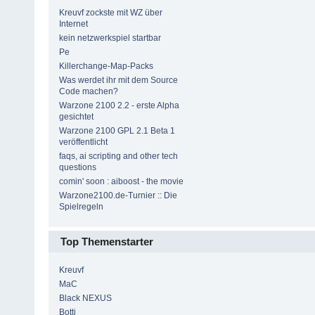
Kreuvf zockste mit WZ über
Internet
kein netzwerkspiel startbar
Pe
Killerchange-Map-Packs
Was werdet ihr mit dem Source
Code machen?
Warzone 2100 2.2 - erste Alpha
gesichtet
Warzone 2100 GPL 2.1 Beta 1
veröffentlicht
faqs, ai scripting and other tech
questions
comin' soon : aiboost - the movie
Warzone2100.de-Turnier :: Die
Spielregeln
Top Themenstarter
Kreuvf
MaC
Black NEXUS
Botti