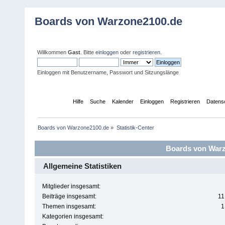
Boards von Warzone2100.de
Willkommen
Gast
. Bitte
einloggen
oder
registrieren
.
Einloggen mit Benutzername, Passwort und Sitzungslänge
Übersicht
Hilfe
Suche
Kalender
Einloggen
Registrieren
Datens
Boards von Warzone2100.de
»
Statistik-Center
Boards von Warzo
Allgemeine Statistiken
Mitglieder insgesamt:
Beiträge insgesamt:
11
Themen insgesamt:
1
Kategorien insgesamt: