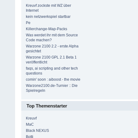
Kreuvf zockste mit WZ über
Internet
kein netzwerkspiel startbar
Pe
Killerchange-Map-Packs
Was werdet ihr mit dem Source
Code machen?
Warzone 2100 2.2 - erste Alpha
gesichtet
Warzone 2100 GPL 2.1 Beta 1
veröffentlicht
faqs, ai scripting and other tech
questions
comin' soon : aiboost - the movie
Warzone2100.de-Turnier :: Die
Spielregeln
Top Themenstarter
Kreuvf
MaC
Black NEXUS
Botti