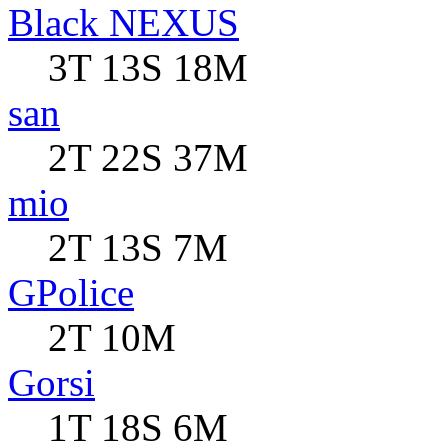
Black NEXUS
3T 13S 18M
san
2T 22S 37M
mio
2T 13S 7M
GPolice
2T 10M
Gorsi
1T 18S 6M