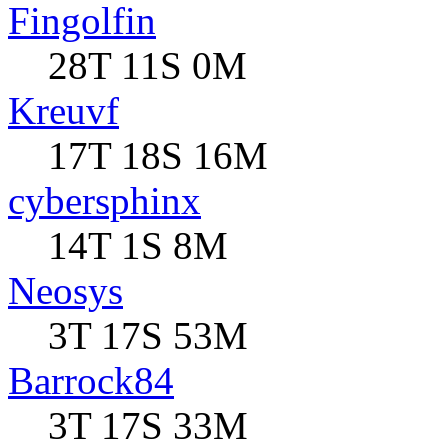
Fingolfin
28T 11S 0M
Kreuvf
17T 18S 16M
cybersphinx
14T 1S 8M
Neosys
3T 17S 53M
Barrock84
3T 17S 33M