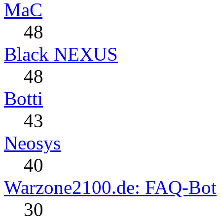
MaC
48
Black NEXUS
48
Botti
43
Neosys
40
Warzone2100.de: FAQ-Bot
30