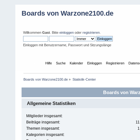
Boards von Warzone2100.de
Willkommen
Gast
. Bitte
einloggen
oder
registrieren
.
Einloggen mit Benutzername, Passwort und Sitzungslänge
Übersicht
Hilfe
Suche
Kalender
Einloggen
Registrieren
Datens
Boards von Warzone2100.de
»
Statistik-Center
Boards von Warzo
Allgemeine Statistiken
Mitglieder insgesamt:
Beiträge insgesamt:
11
Themen insgesamt:
1
Kategorien insgesamt: