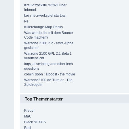
Kreuvf zockste mit WZ über
Internet
kein netzwerkspiel startbar
Pe
Killerchange-Map-Packs
Was werdet ihr mit dem Source
Code machen?
Warzone 2100 2.2 - erste Alpha
gesichtet
Warzone 2100 GPL 2.1 Beta 1
veröffentlicht
faqs, ai scripting and other tech
questions
comin' soon : aiboost - the movie
Warzone2100.de-Turnier :: Die
Spielregeln
Top Themenstarter
Kreuvf
MaC
Black NEXUS
Botti