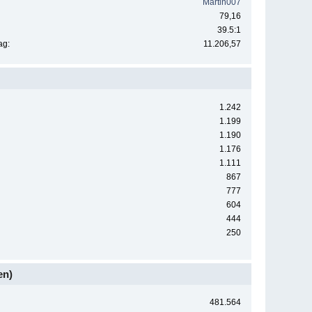
Martin007
79,16
39.5:1
ag:
11.206,57
1.242
1.199
1.190
1.176
1.111
867
777
604
444
250
en)
481.564