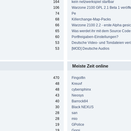
164
kein netzwerkspiel startbar
106
Warzone 2100 GPL 2.1 Beta 1 veröffen
74
Pe
68
Killerchange-Map-Packs
66
Warzone 2100 2.2 - erste Alpha gesic
65
Was werdet ihr mit dem Source Cod
60
Portfreigaben-Einstellungen?
53
Deutsche Video- und Tondateien veröf
53
[MOD] Deutsche Audios
Meiste Zeit online
470
Fingolfin
48
Kreuvf
48
cybersphinx
43
Neosys
40
Barrock84
30
Black NEXUS
28
san
28
mio
19
GPolice
19
Gorsi