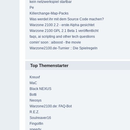
kein netzwerkspiel startbar
Pe
Killerchange-Map-Packs
Was werdet ihr mit dem Source Code machen?
Warzone 2100 2.2 - erste Alpha gesichtet
Warzone 2100 GPL 2.1 Beta 1 veröffentlicht
faqs, ai scripting and other tech questions
comin' soon : aiboost - the movie
Warzone2100.de-Turnier :: Die Spielregeln
Top Themenstarter
Kreuvf
MaC
Black NEXUS
Botti
Neosys
Warzone2100.de: FAQ-Bot
R.E.Z.
Soulreaver16
Fingolfin
speedy