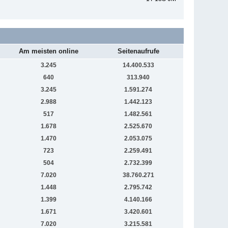
Am meisten online
Seitenaufrufe
3.245
14.400.533
640
313.940
3.245
1.591.274
2.988
1.442.123
517
1.482.561
1.678
2.525.670
1.470
2.053.075
723
2.259.491
504
2.732.399
7.020
38.760.271
1.448
2.795.742
1.399
4.140.166
1.671
3.420.601
7.020
3.215.581