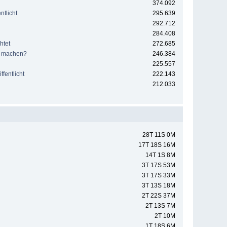
374.092
tlicht
295.639
292.712
284.408
htet
272.685
e machen?
246.384
225.557
fentlicht
222.143
212.033
28T 11S 0M
17T 18S 16M
14T 1S 8M
3T 17S 53M
3T 17S 33M
3T 13S 18M
2T 22S 37M
2T 13S 7M
2T 10M
1T 18S 6M