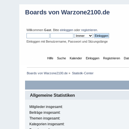
Boards von Warzone2100.de
Willkommen
Gast
. Bitte
einloggen
oder
registrieren
.
Einloggen mit Benutzername, Passwort und Sitzungslänge
Übersicht
Hilfe
Suche
Kalender
Einloggen
Registrieren
Dat
Boards von Warzone2100.de
»
Statistik-Center
Allgemeine Statistiken
Mitglieder insgesamt:
Beiträge insgesamt:
Themen insgesamt:
Kategorien insgesamt: