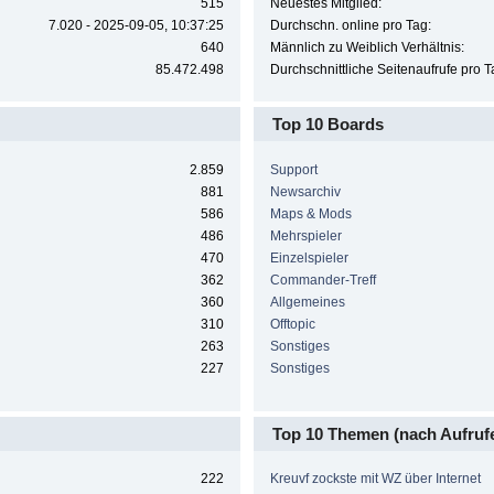
515
Neuestes Mitglied:
7.020 - 2025-09-05, 10:37:25
Durchschn. online pro Tag:
640
Männlich zu Weiblich Verhältnis:
85.472.498
Durchschnittliche Seitenaufrufe pro T
Top 10 Boards
2.859
Support
881
Newsarchiv
586
Maps & Mods
486
Mehrspieler
470
Einzelspieler
362
Commander-Treff
360
Allgemeines
310
Offtopic
263
Sonstiges
227
Sonstiges
Top 10 Themen (nach Aufruf
222
Kreuvf zockste mit WZ über Internet