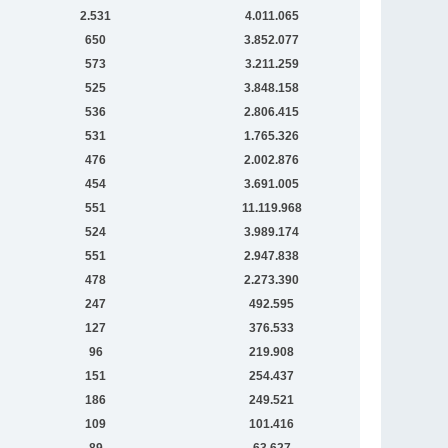
2.531
4.011.065
650
3.852.077
573
3.211.259
525
3.848.158
536
2.806.415
531
1.765.326
476
2.002.876
454
3.691.005
551
11.119.968
524
3.989.174
551
2.947.838
478
2.273.390
247
492.595
127
376.533
96
219.908
151
254.437
186
249.521
109
101.416
89
63.627