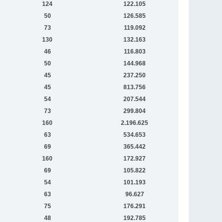
124
122.105
50
126.585
73
119.092
130
132.163
46
116.803
50
144.968
45
237.250
45
813.756
54
207.544
73
299.804
160
2.196.625
63
534.653
69
365.442
160
172.927
69
105.822
54
101.193
63
96.627
75
176.291
48
192.785