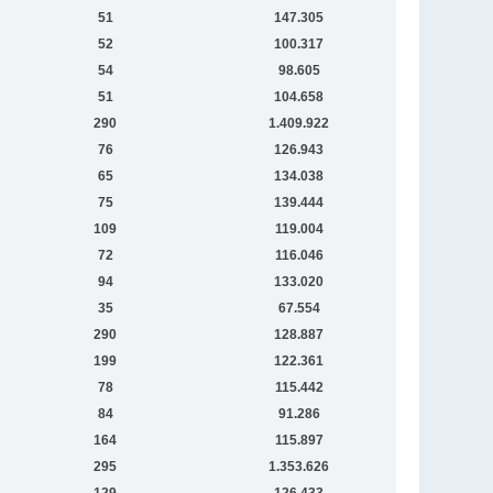
51
147.305
52
100.317
54
98.605
51
104.658
290
1.409.922
76
126.943
65
134.038
75
139.444
109
119.004
72
116.046
94
133.020
35
67.554
290
128.887
199
122.361
78
115.442
84
91.286
164
115.897
295
1.353.626
129
126.433