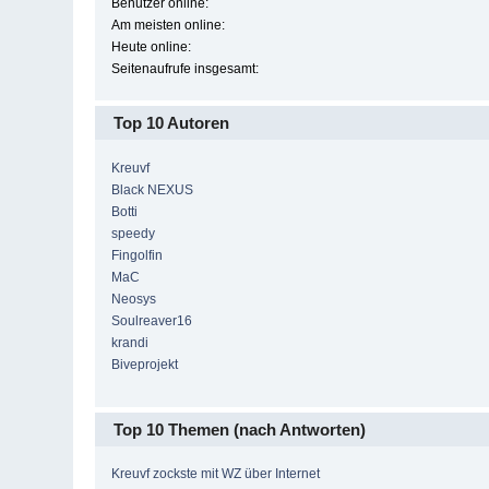
Benutzer online:
Am meisten online:
Heute online:
Seitenaufrufe insgesamt:
Top 10 Autoren
Kreuvf
Black NEXUS
Botti
speedy
Fingolfin
MaC
Neosys
Soulreaver16
krandi
Biveprojekt
Top 10 Themen (nach Antworten)
Kreuvf zockste mit WZ über Internet