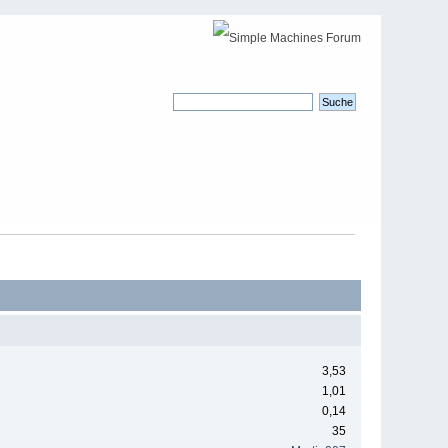
3,53
1,01
0,14
35