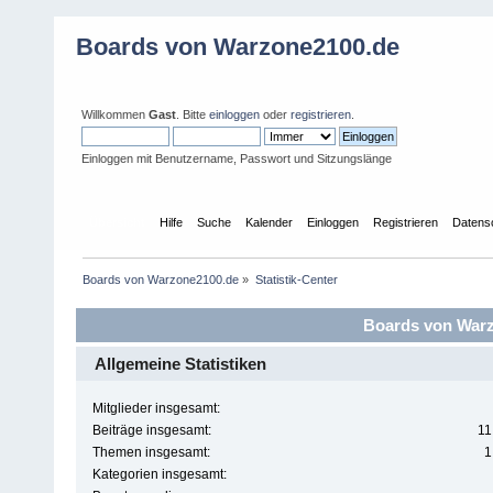
Boards von Warzone2100.de
Willkommen
Gast
. Bitte
einloggen
oder
registrieren
.
Einloggen mit Benutzername, Passwort und Sitzungslänge
Übersicht
Hilfe
Suche
Kalender
Einloggen
Registrieren
Datens
Boards von Warzone2100.de
»
Statistik-Center
Boards von Warzo
Allgemeine Statistiken
Mitglieder insgesamt:
Beiträge insgesamt:
11
Themen insgesamt:
1
Kategorien insgesamt: