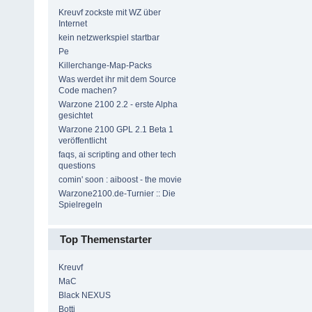
Kreuvf zockste mit WZ über
Internet
kein netzwerkspiel startbar
Pe
Killerchange-Map-Packs
Was werdet ihr mit dem Source
Code machen?
Warzone 2100 2.2 - erste Alpha
gesichtet
Warzone 2100 GPL 2.1 Beta 1
veröffentlicht
faqs, ai scripting and other tech
questions
comin' soon : aiboost - the movie
Warzone2100.de-Turnier :: Die
Spielregeln
Top Themenstarter
Kreuvf
MaC
Black NEXUS
Botti