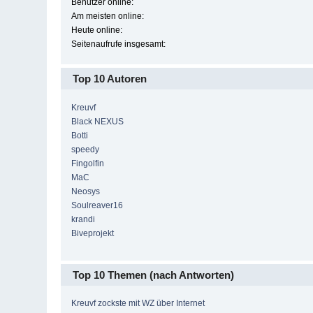
Benutzer online:
Am meisten online:
Heute online:
Seitenaufrufe insgesamt:
Top 10 Autoren
Kreuvf
Black NEXUS
Botti
speedy
Fingolfin
MaC
Neosys
Soulreaver16
krandi
Biveprojekt
Top 10 Themen (nach Antworten)
Kreuvf zockste mit WZ über Internet