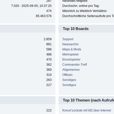
287
Neuestes Mitglied:
7.020 - 2025-09-05, 10:37:25
Durchschn. online pro Tag:
474
Männlich zu Weiblich Verhältnis:
85.463.576
Durchschnittliche Seitenaufrufe pro T
Top 10 Boards
2.859
Support
881
Newsarchiv
586
Maps & Mods
486
Mehrspieler
470
Einzelspieler
362
Commander-Treff
360
Allgemeines
310
Offtopic
263
Sonstiges
227
Sonstiges
Top 10 Themen (nach Aufruf
222
Kreuvf zockste mit WZ über Internet