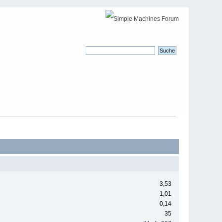
3,53
1,01
0,14
35