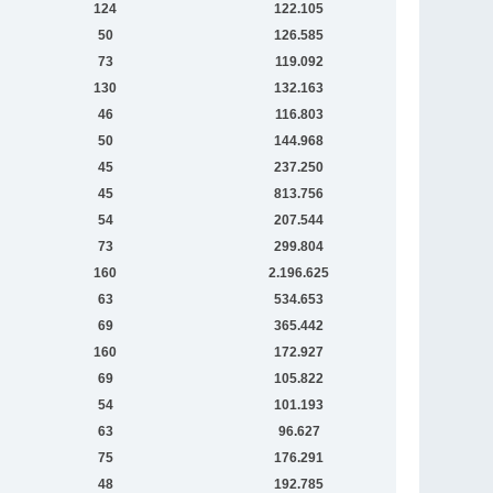
124
122.105
50
126.585
73
119.092
130
132.163
46
116.803
50
144.968
45
237.250
45
813.756
54
207.544
73
299.804
160
2.196.625
63
534.653
69
365.442
160
172.927
69
105.822
54
101.193
63
96.627
75
176.291
48
192.785