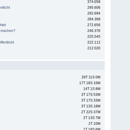
374.058
tlicht
295.606
292.694
284.368
htet
272.656
e machen?
246.376
225.545
fentlicht
222.112
212.020
28T 11S 0M
17T 18S 16M
14T 1S 8M
3T 17S 53M
3T 17S 33M
3T 13S 18M
2T 22S 37M
2T 13S 7M
2T 10M
1T 18S 6M