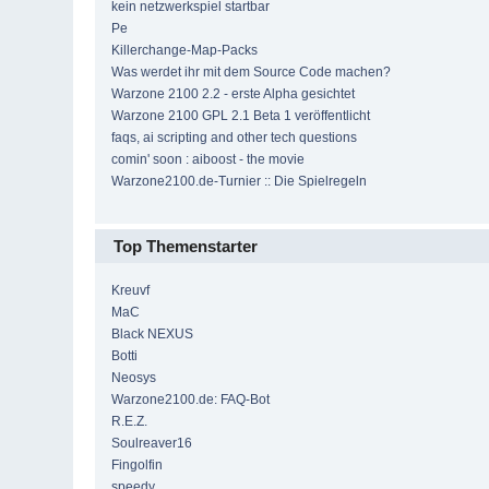
kein netzwerkspiel startbar
Pe
Killerchange-Map-Packs
Was werdet ihr mit dem Source Code machen?
Warzone 2100 2.2 - erste Alpha gesichtet
Warzone 2100 GPL 2.1 Beta 1 veröffentlicht
faqs, ai scripting and other tech questions
comin' soon : aiboost - the movie
Warzone2100.de-Turnier :: Die Spielregeln
Top Themenstarter
Kreuvf
MaC
Black NEXUS
Botti
Neosys
Warzone2100.de: FAQ-Bot
R.E.Z.
Soulreaver16
Fingolfin
speedy