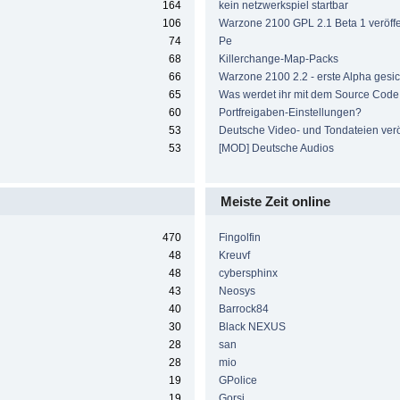
164
kein netzwerkspiel startbar
106
Warzone 2100 GPL 2.1 Beta 1 veröffen
74
Pe
68
Killerchange-Map-Packs
66
Warzone 2100 2.2 - erste Alpha gesic
65
Was werdet ihr mit dem Source Cod
60
Portfreigaben-Einstellungen?
53
Deutsche Video- und Tondateien veröf
53
[MOD] Deutsche Audios
Meiste Zeit online
470
Fingolfin
48
Kreuvf
48
cybersphinx
43
Neosys
40
Barrock84
30
Black NEXUS
28
san
28
mio
19
GPolice
19
Gorsi