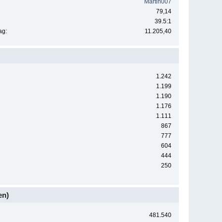
Martin007
79,14
39.5:1
ag:
11.205,40
1.242
1.199
1.190
1.176
1.111
867
777
604
444
250
en)
481.540