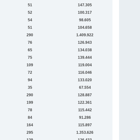
51
147.305
52
100.317
54
98.605
51
104.658
290
1.409.922
76
126.943
65
134.038
75
139.444
109
119.004
72
116.046
94
133.020
35
67.554
290
128.887
199
122.361
78
115.442
84
91.286
164
115.897
295
1.353.626
129
126.433