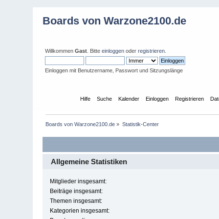
Boards von Warzone2100.de
Willkommen
Gast
. Bitte
einloggen
oder
registrieren
.
Einloggen mit Benutzername, Passwort und Sitzungslänge
Übersicht
Hilfe
Suche
Kalender
Einloggen
Registrieren
Dat
Boards von Warzone2100.de
»
Statistik-Center
Allgemeine Statistiken
Mitglieder insgesamt:
Beiträge insgesamt:
Themen insgesamt:
Kategorien insgesamt: