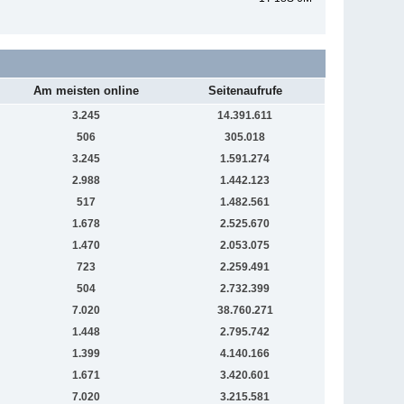
Am meisten online
Seitenaufrufe
3.245
14.391.611
506
305.018
3.245
1.591.274
2.988
1.442.123
517
1.482.561
1.678
2.525.670
1.470
2.053.075
723
2.259.491
504
2.732.399
7.020
38.760.271
1.448
2.795.742
1.399
4.140.166
1.671
3.420.601
7.020
3.215.581