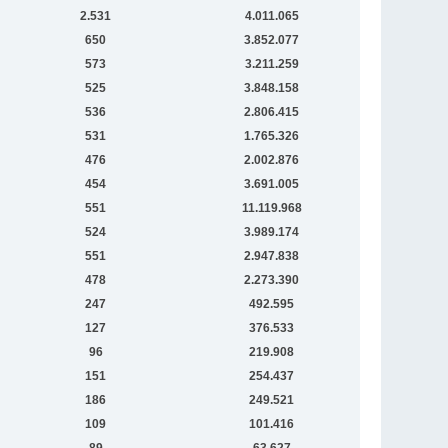
2.531
4.011.065
650
3.852.077
573
3.211.259
525
3.848.158
536
2.806.415
531
1.765.326
476
2.002.876
454
3.691.005
551
11.119.968
524
3.989.174
551
2.947.838
478
2.273.390
247
492.595
127
376.533
96
219.908
151
254.437
186
249.521
109
101.416
89
63.627