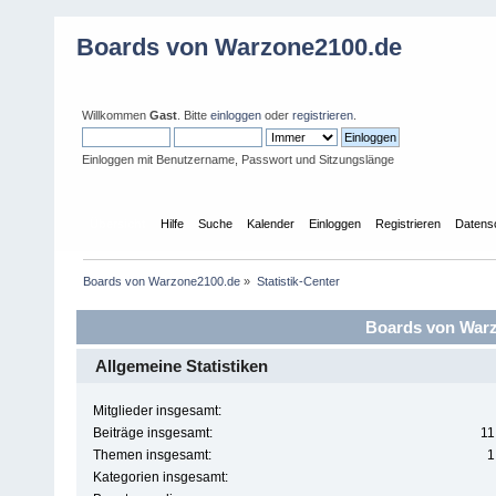
Boards von Warzone2100.de
Willkommen
Gast
. Bitte
einloggen
oder
registrieren
.
Einloggen mit Benutzername, Passwort und Sitzungslänge
Übersicht
Hilfe
Suche
Kalender
Einloggen
Registrieren
Datens
Boards von Warzone2100.de
»
Statistik-Center
Boards von Warzo
Allgemeine Statistiken
Mitglieder insgesamt:
Beiträge insgesamt:
11
Themen insgesamt:
1
Kategorien insgesamt: