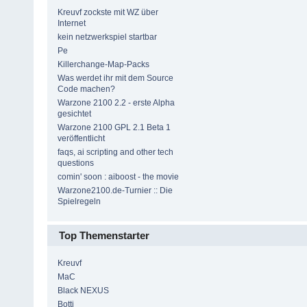
Kreuvf zockste mit WZ über
Internet
kein netzwerkspiel startbar
Pe
Killerchange-Map-Packs
Was werdet ihr mit dem Source
Code machen?
Warzone 2100 2.2 - erste Alpha
gesichtet
Warzone 2100 GPL 2.1 Beta 1
veröffentlicht
faqs, ai scripting and other tech
questions
comin' soon : aiboost - the movie
Warzone2100.de-Turnier :: Die
Spielregeln
Top Themenstarter
Kreuvf
MaC
Black NEXUS
Botti