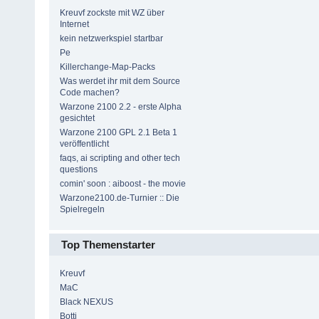
Kreuvf zockste mit WZ über
Internet
kein netzwerkspiel startbar
Pe
Killerchange-Map-Packs
Was werdet ihr mit dem Source
Code machen?
Warzone 2100 2.2 - erste Alpha
gesichtet
Warzone 2100 GPL 2.1 Beta 1
veröffentlicht
faqs, ai scripting and other tech
questions
comin' soon : aiboost - the movie
Warzone2100.de-Turnier :: Die
Spielregeln
Top Themenstarter
Kreuvf
MaC
Black NEXUS
Botti