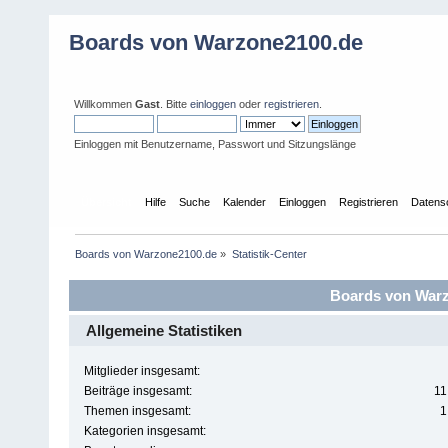
Boards von Warzone2100.de
Willkommen
Gast
. Bitte
einloggen
oder
registrieren
.
Einloggen mit Benutzername, Passwort und Sitzungslänge
Übersicht
Hilfe
Suche
Kalender
Einloggen
Registrieren
Datens
Boards von Warzone2100.de
»
Statistik-Center
Boards von Warzo
Allgemeine Statistiken
Mitglieder insgesamt:
Beiträge insgesamt:
11
Themen insgesamt:
1
Kategorien insgesamt: