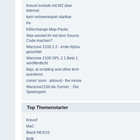
Kreuvf zockste mit WZ über
Internet
kein netzwerkspiel startbar
Pe
Killerchange-Map-Packs
Was werdet ihr mit dem Source
Code machen?
Warzone 2100 2.2 - erste Alpha
gesichtet
Warzone 2100 GPL 2.1 Beta 1
veröffentlicht
faqs, ai scripting and other tech
questions
comin' soon : aiboost - the movie
Warzone2100.de-Turnier :: Die
Spielregeln
Top Themenstarter
Kreuvf
MaC
Black NEXUS
Botti