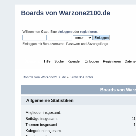
Boards von Warzone2100.de
Willkommen
Gast
. Bitte
einloggen
oder
registrieren
.
Einloggen mit Benutzername, Passwort und Sitzungslänge
Übersicht
Hilfe
Suche
Kalender
Einloggen
Registrieren
Datens
Boards von Warzone2100.de
»
Statistik-Center
Boards von Warzo
Allgemeine Statistiken
Mitglieder insgesamt:
Beiträge insgesamt:
11
Themen insgesamt:
1
Kategorien insgesamt: