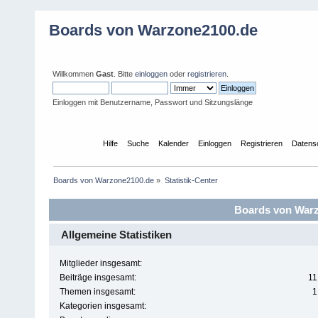
Boards von Warzone2100.de
Willkommen
Gast
. Bitte
einloggen
oder
registrieren
.
Einloggen mit Benutzername, Passwort und Sitzungslänge
Übersicht
Hilfe
Suche
Kalender
Einloggen
Registrieren
Datens
Boards von Warzone2100.de
»
Statistik-Center
Boards von Warzo
Allgemeine Statistiken
Mitglieder insgesamt:
Beiträge insgesamt:
11
Themen insgesamt:
1
Kategorien insgesamt: