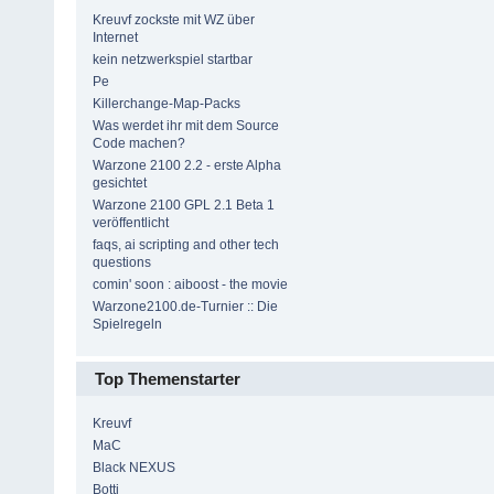
Kreuvf zockste mit WZ über
Internet
kein netzwerkspiel startbar
Pe
Killerchange-Map-Packs
Was werdet ihr mit dem Source
Code machen?
Warzone 2100 2.2 - erste Alpha
gesichtet
Warzone 2100 GPL 2.1 Beta 1
veröffentlicht
faqs, ai scripting and other tech
questions
comin' soon : aiboost - the movie
Warzone2100.de-Turnier :: Die
Spielregeln
Top Themenstarter
Kreuvf
MaC
Black NEXUS
Botti