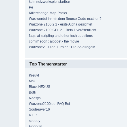
kein netzwerkspiel startbar
Pe
Killerchange-Map-Packs
Was werdet ihr mit dem Source Code machen?
Warzone 2100 2.2 - erste Alpha gesichtet
Warzone 2100 GPL 2.1 Beta 1 veröffentlicht
faqs, ai scripting and other tech questions
comin' soon : aiboost - the movie
Warzone2100.de-Turnier :: Die Spielregeln
Top Themenstarter
Kreuvf
MaC
Black NEXUS
Botti
Neosys
Warzone2100.de: FAQ-Bot
Soulreaver16
R.E.Z.
speedy
Fingolfin