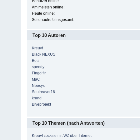
Benutzer online:
Am meisten online:
Heute online:
Seitenaufrufe insgesamt:
Top 10 Autoren
Kreuvf
Black NEXUS
Botti
speedy
Fingolfin
MaC
Neosys
Soulreaver16
krandi
Biveprojekt
Top 10 Themen (nach Antworten)
Kreuvf zockste mit WZ über Internet