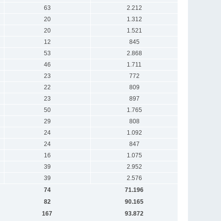
63
2.212
20
1.312
20
1.521
12
845
53
2.868
46
1.711
23
772
22
809
23
897
50
1.765
29
808
24
1.092
24
847
16
1.075
39
2.952
39
2.576
74
71.196
82
90.165
167
93.872