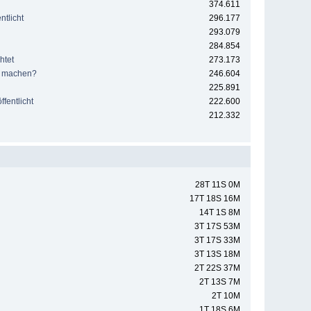
374.611
tlicht
296.177
293.079
284.854
htet
273.173
e machen?
246.604
225.891
fentlicht
222.600
212.332
28T 11S 0M
17T 18S 16M
14T 1S 8M
3T 17S 53M
3T 17S 33M
3T 13S 18M
2T 22S 37M
2T 13S 7M
2T 10M
1T 18S 6M