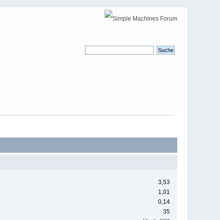
3,53
1,01
0,14
35