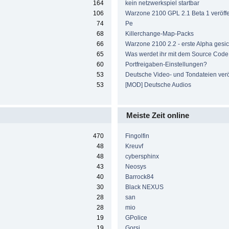
164
kein netzwerkspiel startbar
106
Warzone 2100 GPL 2.1 Beta 1 veröffen
74
Pe
68
Killerchange-Map-Packs
66
Warzone 2100 2.2 - erste Alpha gesic
65
Was werdet ihr mit dem Source Cod
60
Portfreigaben-Einstellungen?
53
Deutsche Video- und Tondateien veröf
53
[MOD] Deutsche Audios
Meiste Zeit online
470
Fingolfin
48
Kreuvf
48
cybersphinx
43
Neosys
40
Barrock84
30
Black NEXUS
28
san
28
mio
19
GPolice
19
Gorsi