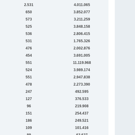
2.531
4.011.065
650
3.852.077
573
3.211.259
525
3.848.158
536
2.806.415
531
1.765.326
476
2.002.876
454
3.691.005
551
11.119.968
524
3.989.174
551
2.947.838
478
2.273.390
247
492.595
127
376.533
96
219.908
151
254.437
186
249.521
109
101.416
89
63.627