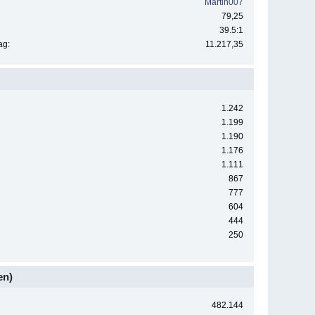
Martin007
79,25
39.5:1
ag:
11.217,35
1.242
1.199
1.190
1.176
1.111
867
777
604
444
250
en)
482.144