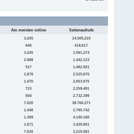
Am meisten online
Seitenaufrufe
3.245
14.505.210
640
418.617
3.245
1.591.274
2.988
1.442.123
517
1.482.561
1.678
2.525.670
1.470
2.053.075
723
2.259.491
504
2.732.399
7.020
38.760.271
1.448
2.795.742
1.399
4.140.166
1.671
3.420.601
7.020
3.215.581