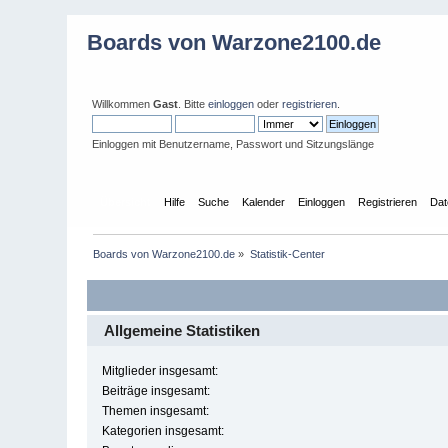
Boards von Warzone2100.de
Willkommen
Gast
. Bitte
einloggen
oder
registrieren
.
Einloggen mit Benutzername, Passwort und Sitzungslänge
Übersicht
Hilfe
Suche
Kalender
Einloggen
Registrieren
Dat
Boards von Warzone2100.de
»
Statistik-Center
Allgemeine Statistiken
Mitglieder insgesamt:
Beiträge insgesamt:
Themen insgesamt:
Kategorien insgesamt: