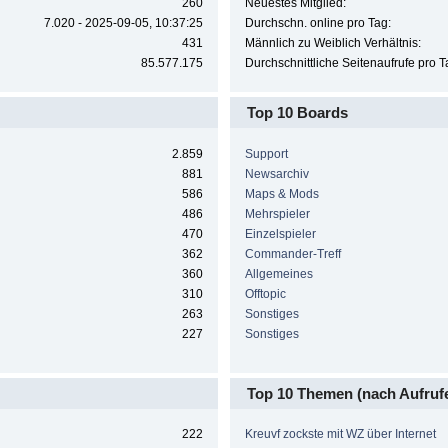
260
Neuestes Mitglied:
7.020 - 2025-09-05, 10:37:25
Durchschn. online pro Tag:
431
Männlich zu Weiblich Verhältnis:
85.577.175
Durchschnittliche Seitenaufrufe pro T
Top 10 Boards
2.859
Support
881
Newsarchiv
586
Maps & Mods
486
Mehrspieler
470
Einzelspieler
362
Commander-Treff
360
Allgemeines
310
Offtopic
263
Sonstiges
227
Sonstiges
Top 10 Themen (nach Aufruf
222
Kreuvf zockste mit WZ über Internet