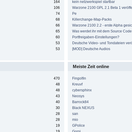
164
kein netzwerkspiel startbar
106
Warzone 2100 GPL 2.1 Beta 1 veröffen
74
Pe
68
Killerchange-Map-Packs
66
Warzone 2100 2.2 - erste Alpha gesic
65
Was werdet ihr mit dem Source Cod
60
Portfreigaben-Einstellungen?
53
Deutsche Video- und Tondateien veröf
53
[MOD] Deutsche Audios
Meiste Zeit online
470
Fingolfin
48
Kreuvf
48
cybersphinx
43
Neosys
40
Barrock84
30
Black NEXUS
28
san
28
mio
19
GPolice
19
Gorsi