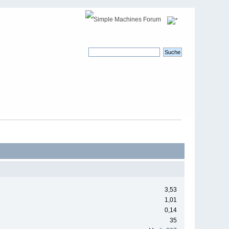
3,53
1,01
0,14
35