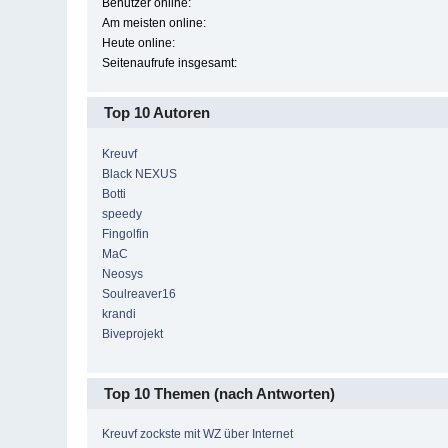
Benutzer online:
Am meisten online:
Heute online:
Seitenaufrufe insgesamt:
Top 10 Autoren
Kreuvf
Black NEXUS
Botti
speedy
Fingolfin
MaC
Neosys
Soulreaver16
krandi
Biveprojekt
Top 10 Themen (nach Antworten)
Kreuvf zockste mit WZ über Internet