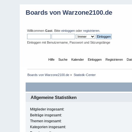
Boards von Warzone2100.de
Willkommen
Gast
. Bitte
einloggen
oder
registrieren
.
Einloggen mit Benutzername, Passwort und Sitzungslänge
Übersicht
Hilfe
Suche
Kalender
Einloggen
Registrieren
Dat
Boards von Warzone2100.de
»
Statistik-Center
Allgemeine Statistiken
Mitglieder insgesamt:
Beiträge insgesamt:
Themen insgesamt:
Kategorien insgesamt: