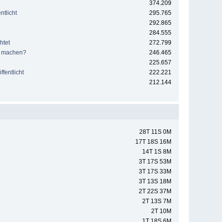
374.209
tlicht
295.765
292.865
284.555
htet
272.799
e machen?
246.465
225.657
fentlicht
222.221
212.144
28T 11S 0M
17T 18S 16M
14T 1S 8M
3T 17S 53M
3T 17S 33M
3T 13S 18M
2T 22S 37M
2T 13S 7M
2T 10M
1T 18S 6M