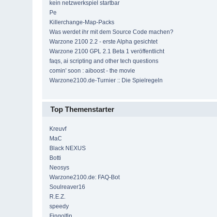
kein netzwerkspiel startbar
Pe
Killerchange-Map-Packs
Was werdet ihr mit dem Source Code machen?
Warzone 2100 2.2 - erste Alpha gesichtet
Warzone 2100 GPL 2.1 Beta 1 veröffentlicht
faqs, ai scripting and other tech questions
comin' soon : aiboost - the movie
Warzone2100.de-Turnier :: Die Spielregeln
Top Themenstarter
Kreuvf
MaC
Black NEXUS
Botti
Neosys
Warzone2100.de: FAQ-Bot
Soulreaver16
R.E.Z.
speedy
Fingolfin