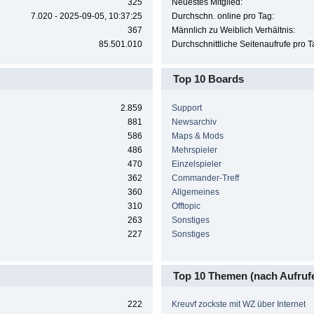
325
Neuestes Mitglied:
7.020 - 2025-09-05, 10:37:25
Durchschn. online pro Tag:
367
Männlich zu Weiblich Verhältnis:
85.501.010
Durchschnittliche Seitenaufrufe pro T
Top 10 Boards
2.859
Support
881
Newsarchiv
586
Maps & Mods
486
Mehrspieler
470
Einzelspieler
362
Commander-Treff
360
Allgemeines
310
Offtopic
263
Sonstiges
227
Sonstiges
Top 10 Themen (nach Aufruf
222
Kreuvf zockste mit WZ über Internet