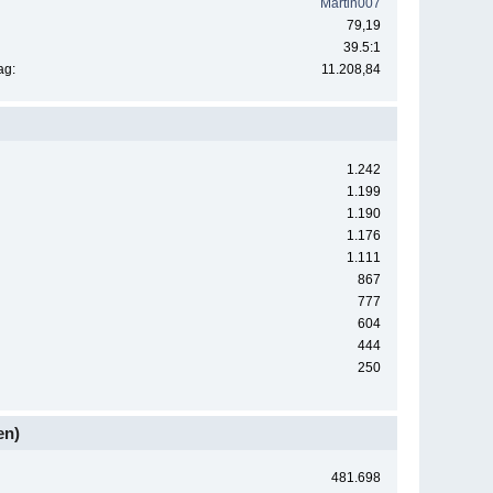
Martin007
79,19
39.5:1
ag:
11.208,84
1.242
1.199
1.190
1.176
1.111
867
777
604
444
250
en)
481.698