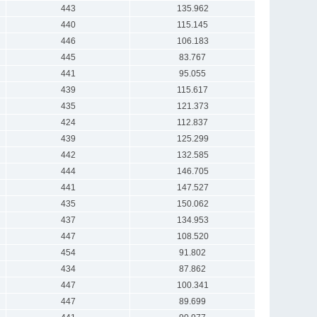
443
135.962
440
115.145
446
106.183
445
83.767
441
95.055
439
115.617
435
121.373
424
112.837
439
125.299
442
132.585
444
146.705
441
147.527
435
150.062
437
134.953
447
108.520
454
91.802
434
87.862
447
100.341
447
89.699