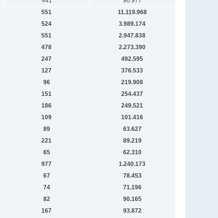
441
90.977
551
11.119.968
524
3.989.174
551
2.947.838
478
2.273.390
247
492.595
127
376.533
96
219.908
151
254.437
186
249.521
109
101.416
89
63.627
221
89.219
65
62.310
977
1.240.173
67
78.453
74
71.196
82
90.165
167
93.872