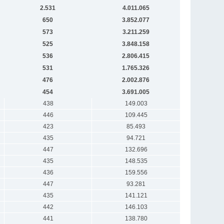
2.531
4.011.065
650
3.852.077
573
3.211.259
525
3.848.158
536
2.806.415
531
1.765.326
476
2.002.876
454
3.691.005
438
149.003
446
109.445
423
85.493
435
94.721
447
132.696
435
148.535
436
159.556
447
93.281
435
141.121
442
146.103
441
138.780