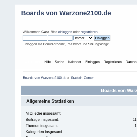
Boards von Warzone2100.de
Willkommen
Gast
. Bitte
einloggen
oder
registrieren
.
Einloggen mit Benutzername, Passwort und Sitzungslänge
Übersicht
Hilfe
Suche
Kalender
Einloggen
Registrieren
Datens
Boards von Warzone2100.de
»
Statistik-Center
Boards von Warzo
Allgemeine Statistiken
Mitglieder insgesamt:
Beiträge insgesamt:
11
Themen insgesamt:
1
Kategorien insgesamt: