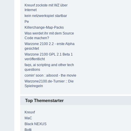
Kreuvf zockste mit WZ über
Internet
kein netzwerkspiel startbar
Pe
Killerchange-Map-Packs
Was werdet ihr mit dem Source
Code machen?
Warzone 2100 2.2 - erste Alpha
gesichtet
Warzone 2100 GPL 2.1 Beta 1
veröffentlicht
faqs, ai scripting and other tech
questions
comin' soon : aiboost - the movie
Warzone2100.de-Turnier :: Die
Spielregeln
Top Themenstarter
Kreuvf
MaC
Black NEXUS
Botti