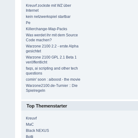
Kreuvf zockste mit WZ über
Internet
kein netzwerkspiel startbar
Pe
Killerchange-Map-Packs
Was werdet ihr mit dem Source
Code machen?
Warzone 2100 2.2 - erste Alpha
gesichtet
Warzone 2100 GPL 2.1 Beta 1
veröffentlicht
faqs, ai scripting and other tech
questions
comin' soon : aiboost - the movie
Warzone2100.de-Turnier :: Die
Spielregeln
Top Themenstarter
Kreuvf
MaC
Black NEXUS
Botti