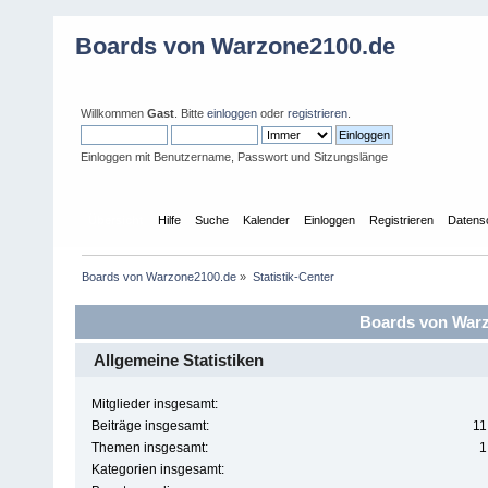
Boards von Warzone2100.de
Willkommen
Gast
. Bitte
einloggen
oder
registrieren
.
Einloggen mit Benutzername, Passwort und Sitzungslänge
Übersicht
Hilfe
Suche
Kalender
Einloggen
Registrieren
Datens
Boards von Warzone2100.de
»
Statistik-Center
Boards von Warzo
Allgemeine Statistiken
Mitglieder insgesamt:
Beiträge insgesamt:
11
Themen insgesamt:
1
Kategorien insgesamt: