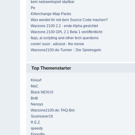
kein netzwerkspiel startbar
Pe
Killerchange-Map-Packs
Was werdet ihr mit dem Source Code machen?
Warzone 2100 2.2 - erste Alpha gesichtet
Warzone 2100 GPL 2.1 Beta 1 veröffentlicht
faqs, ai scripting and other tech questions
comin' soon : aiboost - the movie
Warzone2100.de-Turnier :: Die Spielregeln
Top Themenstarter
Kreuvf
MaC
Black NEXUS
Botti
Neosys
Warzone2100.de: FAQ-Bot
Soulreaver16
R.E.Z.
speedy
Fingolfin