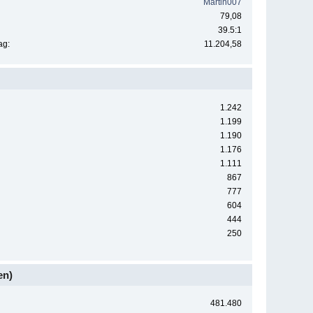
Martin007
79,08
39.5:1
ag:
11.204,58
1.242
1.199
1.190
1.176
1.111
867
777
604
444
250
en)
481.480