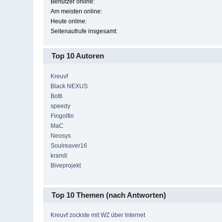
Benutzer online:
Am meisten online:
Heute online:
Seitenaufrufe insgesamt:
Top 10 Autoren
Kreuvf
Black NEXUS
Botti
speedy
Fingolfin
MaC
Neosys
Soulreaver16
krandi
Biveprojekt
Top 10 Themen (nach Antworten)
Kreuvf zockste mit WZ über Internet