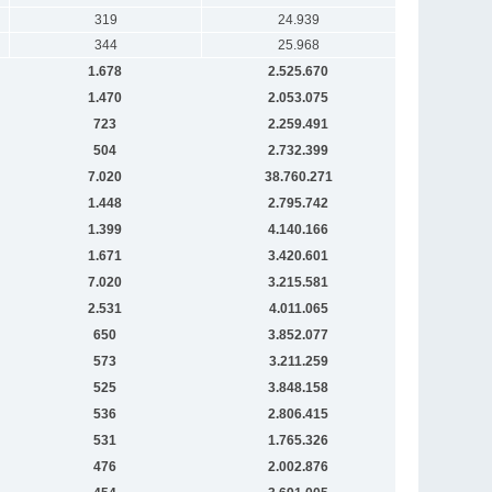
319
24.939
344
25.968
1.678
2.525.670
1.470
2.053.075
723
2.259.491
504
2.732.399
7.020
38.760.271
1.448
2.795.742
1.399
4.140.166
1.671
3.420.601
7.020
3.215.581
2.531
4.011.065
650
3.852.077
573
3.211.259
525
3.848.158
536
2.806.415
531
1.765.326
476
2.002.876