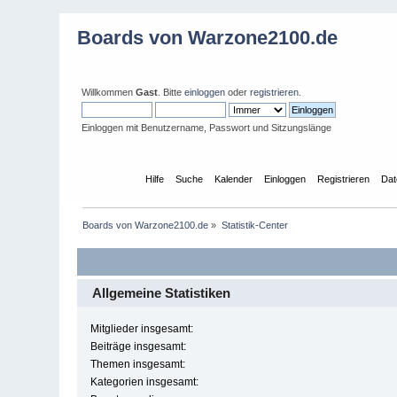
Boards von Warzone2100.de
Willkommen
Gast
. Bitte
einloggen
oder
registrieren
.
Einloggen mit Benutzername, Passwort und Sitzungslänge
Übersicht
Hilfe
Suche
Kalender
Einloggen
Registrieren
Dat
Boards von Warzone2100.de
»
Statistik-Center
Allgemeine Statistiken
Mitglieder insgesamt:
Beiträge insgesamt:
Themen insgesamt:
Kategorien insgesamt: