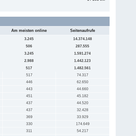
Am meisten online
Seitenaufrufe
3.245
14.374.148
506
287.555
3.245
1.591.274
2.988
1.442.123
517
1.482.561
517
74.317
446
62.650
443
44.660
451
45.182
437
44.520
437
32.428
369
33.929
330
174.649
311
54.217