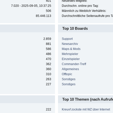
401
Neuestes Mitglied:
7.020 - 2025-09-05, 10:37:25
Durchschn. online pro Tag:
506
Männlich zu Weiblich Verhältnis:
85.446.113
Durchschnittliche Seitenaufrufe pro T
Top 10 Boards
2.859
Support
881
Newsarchiv
586
Maps & Mods
486
Mehrspieler
470
Einzelspieler
362
Commander-Treff
360
Allgemeines
310
Offtopic
263
Sonstiges
227
Sonstiges
Top 10 Themen (nach Aufruf
222
Kreuvf zockste mit WZ über Internet