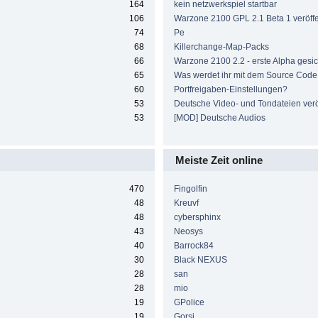
164
kein netzwerkspiel startbar
106
Warzone 2100 GPL 2.1 Beta 1 veröffen
74
Pe
68
Killerchange-Map-Packs
66
Warzone 2100 2.2 - erste Alpha gesic
65
Was werdet ihr mit dem Source Cod
60
Portfreigaben-Einstellungen?
53
Deutsche Video- und Tondateien veröf
53
[MOD] Deutsche Audios
Meiste Zeit online
470
Fingolfin
48
Kreuvf
48
cybersphinx
43
Neosys
40
Barrock84
30
Black NEXUS
28
san
28
mio
19
GPolice
19
Gorsi