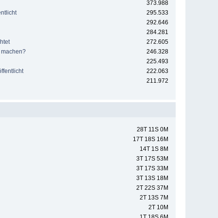
373.988
tlicht
295.533
292.646
284.281
htet
272.605
e machen?
246.328
225.493
fentlicht
222.063
211.972
28T 11S 0M
17T 18S 16M
14T 1S 8M
3T 17S 53M
3T 17S 33M
3T 13S 18M
2T 22S 37M
2T 13S 7M
2T 10M
1T 18S 6M