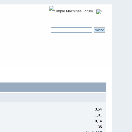
3,54
1,01
0,14
35