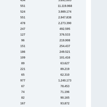
454
3.691.005
551
11.119.968
524
3.989.174
551
2.947.838
478
2.273.390
247
492.595
127
376.533
96
219.908
151
254.437
186
249.521
109
101.416
89
63.627
221
89.219
65
62.310
977
1.240.173
67
78.453
74
71.196
82
90.165
167
93.872