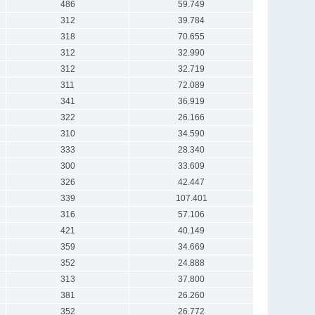
486
59.749
312
39.784
318
70.655
312
32.990
312
32.719
311
72.089
341
36.919
322
26.166
310
34.590
333
28.340
300
33.609
326
42.447
339
107.401
316
57.106
421
40.149
359
34.669
352
24.888
313
37.800
381
26.260
352
26.772