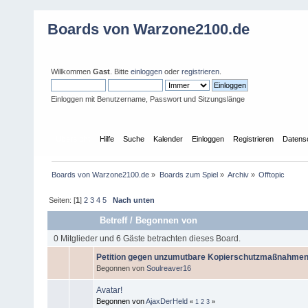
Boards von Warzone2100.de
Willkommen
Gast
. Bitte
einloggen
oder
registrieren
.
Einloggen mit Benutzername, Passwort und Sitzungslänge
Übersicht
Hilfe
Suche
Kalender
Einloggen
Registrieren
Datens
Boards von Warzone2100.de
»
Boards zum Spiel
»
Archiv
»
Offtopic
Seiten: [
1
]
2
3
4
5
Nach unten
Betreff
/
Begonnen von
0 Mitglieder und 6 Gäste betrachten dieses Board.
Petition gegen unzumutbare Kopierschutzmaßnahmen 
Begonnen von
Soulreaver16
Avatar!
Begonnen von
AjaxDerHeld
«
1
2
3
»