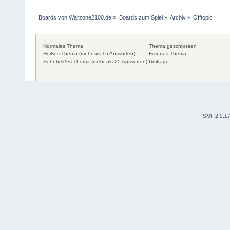
Boards von Warzone2100.de
»
Boards zum Spiel
»
Archiv
»
Offtopic
Normales Thema
Thema geschlossen
Heißes Thema (mehr als 15 Antworten)
Fixiertes Thema
Sehr heißes Thema (mehr als 25 Antworten)
Umfrage
SMF 2.0.1