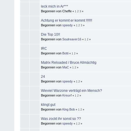
leck mich in Ar***
Begonnen von Cheffe
«
1
2
3
»
Achtung er kommt er kommt !!!!!!!
Begonnen von
speedy
«
1
2
3
»
Die Top 10!!
Begonnen von
Soulreaver16
«
1
2
»
IRC
Begonnen von
Botti
«
1
2
»
Matrix Reloaded / Bruce Allmächtig
Begonnen von
MaC
«
1
2
»
24
Begonnen von
speedy
«
1
2
»
Wieviel Warzone verträgt ein Mensch?
Begonnen von
Kreuvf
«
1
2
»
klingt gut
Begonnen von
King Bob
«
1
2
»
Was zockt ihr sonst so ??
Begonnen von
speedy
«
1
2
»