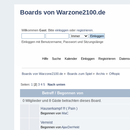
Boards von Warzone2100.de
Willkommen
Gast
. Bitte
einloggen
oder
registrieren
.
Einloggen mit Benutzername, Passwort und Sitzungslänge
Übersicht
Hilfe
Suche
Kalender
Einloggen
Registrieren
Datens
Boards von Warzone2100.de
»
Boards zum Spiel
»
Archiv
»
Offtopic
Seiten:
1
[
2
]
3
4
5
Nach unten
Betreff
/
Begonnen von
0 Mitglieder und 8 Gäste betrachten dieses Board.
Hauserkampf !!! ( Pain )
Begonnen von
MaC
Verreist
Begonnen von
AjaxDerHeld