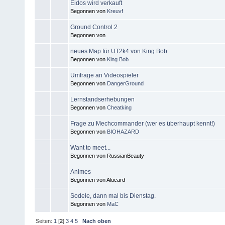
Eidos wird verkauft
Begonnen von
Kreuvf
Ground Control 2
Begonnen von
neues Map für UT2k4 von King Bob
Begonnen von
King Bob
Umfrage an Videospieler
Begonnen von
DangerGround
Lernstandserhebungen
Begonnen von
Cheatking
Frage zu Mechcommander (wer es überhaupt kennt!)
Begonnen von
BIOHAZARD
Want to meet...
Begonnen von RussianBeauty
Animes
Begonnen von Alucard
Sodele, dann mal bis Dienstag.
Begonnen von
MaC
Seiten:
1
[
2
]
3
4
5
Nach oben