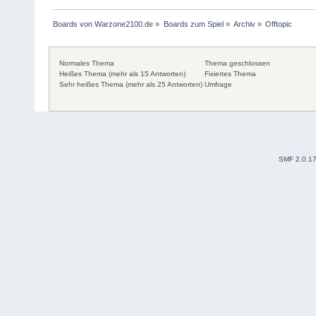
Boards von Warzone2100.de
»
Boards zum Spiel
»
Archiv
»
Offtopic
Normales Thema
Thema geschlossen
Heißes Thema (mehr als 15 Antworten)
Fixiertes Thema
Sehr heißes Thema (mehr als 25 Antworten)
Umfrage
SMF 2.0.1