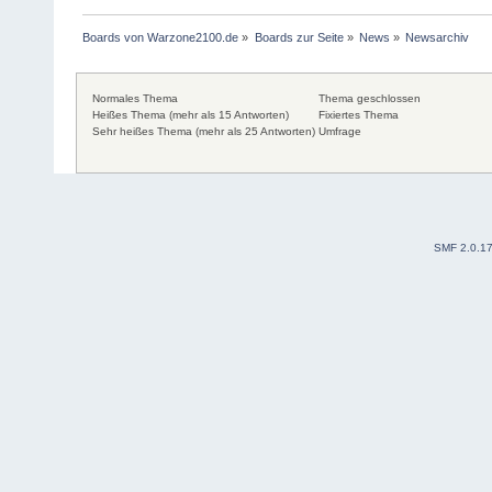
Boards von Warzone2100.de
»
Boards zur Seite
»
News
»
Newsarchiv
Normales Thema
Thema geschlossen
Heißes Thema (mehr als 15 Antworten)
Fixiertes Thema
Sehr heißes Thema (mehr als 25 Antworten)
Umfrage
SMF 2.0.1