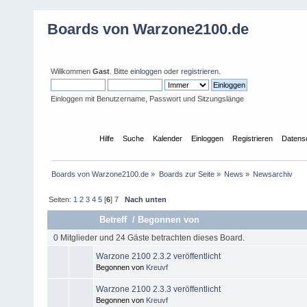
Boards von Warzone2100.de
Willkommen
Gast
. Bitte
einloggen
oder
registrieren
.
Einloggen mit Benutzername, Passwort und Sitzungslänge
Übersicht
Hilfe
Suche
Kalender
Einloggen
Registrieren
Datens
Boards von Warzone2100.de
»
Boards zur Seite
»
News
»
Newsarchiv
Seiten:
1
2
3
4
5
[
6
]
7
Nach unten
Betreff
/
Begonnen von
0 Mitglieder und 24 Gäste betrachten dieses Board.
Warzone 2100 2.3.2 veröffentlicht
Begonnen von
Kreuvf
Warzone 2100 2.3.3 veröffentlicht
Begonnen von
Kreuvf