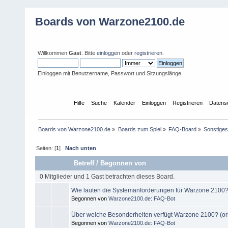
Boards von Warzone2100.de
Willkommen
Gast
. Bitte
einloggen
oder
registrieren
.
Einloggen mit Benutzername, Passwort und Sitzungslänge
Übersicht
Hilfe
Suche
Kalender
Einloggen
Registrieren
Datens
Boards von Warzone2100.de
»
Boards zum Spiel
»
FAQ-Board
»
Sonstige
Seiten: [
1
]
Nach unten
Betreff
/
Begonnen von
0 Mitglieder und 1 Gast betrachten dieses Board.
Wie lauten die Systemanforderungen für Warzone 2100? 
Begonnen von
Warzone2100.de: FAQ-Bot
Über welche Besonderheiten verfügt Warzone 2100? (or
Begonnen von
Warzone2100.de: FAQ-Bot