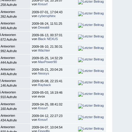
2009-07-18, 10:16:07
von
Kreuvf
.258 Aufrufe
 Antworten
2009-07-01, 17:04:43
von
cybersphinx
.392 Aufrufe
 Antworten
2009-06-24, 11:51:25
von
Dewaldi
.949 Aufrufe
4 Antworten
2009-06-13, 00:37:01
von
Black NEXUS
.672 Aufrufe
 Antworten
2009-06-10, 21:30:31
von
Wächter
.992 Aufrufe
 Antworten
2009-05-25, 14:32:29
von
MaxPower90
.444 Aufrufe
 Antworten
2009-05-21, 20:04:26
von
Neosys
.449 Aufrufe
2 Antworten
2009-05-08, 22:15:41
von
Rayback
.146 Aufrufe
5 Antworten
2009-05-03, 16:19:46
von evox
.910 Aufrufe
 Antworten
2009-04-25, 08:41:02
von
Kreuvf
.160 Aufrufe
 Antworten
2009-04-12, 22:27:23
von
Kreuvf
.434 Aufrufe
 Antworten
2009-04-07, 10:04:54
von
Fingolfin
.920 Aufrufe