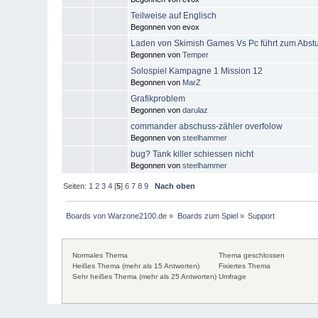
Teilweise auf Englisch
Begonnen von evox
Laden von Skimish Games Vs Pc führt zum Abst
Begonnen von
Temper
Solospiel Kampagne 1 Mission 12
Begonnen von
MarZ
Grafikproblem
Begonnen von
darulaz
commander abschuss-zähler overfolow
Begonnen von
steelhammer
bug? Tank killer schiessen nicht
Begonnen von
steelhammer
Seiten:
1
2
3
4
[
5
]
6
7
8
9
Nach oben
Boards von Warzone2100.de
»
Boards zum Spiel
»
Support
Normales Thema
Thema geschlossen
Heißes Thema (mehr als 15 Antworten)
Fixiertes Thema
Sehr heißes Thema (mehr als 25 Antworten)
Umfrage