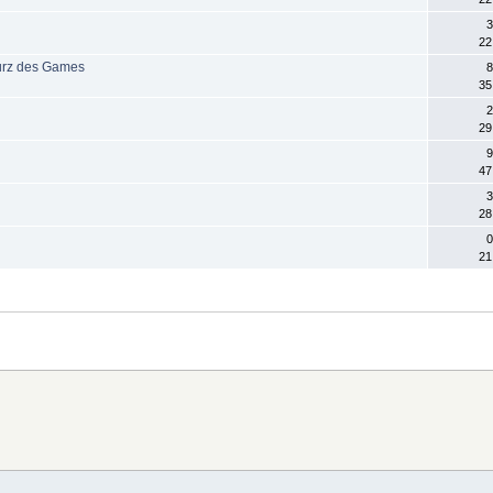
3
22
urz des Games
8
35
2
29
9
47
3
28
0
21