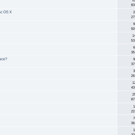
83
ac OS X
2
27
9
50
1
53
6
35
face?
9
37
3
26
1
43
2
87
1
22
7
36
1
22