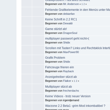
Begonnen von
Mr. Anderson
«
1
2
»
Fehlende Grafikelemente in den Menüs unter M
Begonnen von
debianfan
Keine Schrift in 2.2 RC1
Begonnen von
Dewaldi
Game stürtzt ab!
Begonnen von
DragonSoul
multiplayer passwort geht nicht=(
Begonnen von
Shidix
Scrollen mit Tasten? Links und Rechtsklick Inter
Begonnen von
MaxPower90
Grafik Problem
Begonnen von
Shidix
Fahrzeuge frieren ein
Begonnen von
Rayback
Anzeigetreiber stürzt ab
Begonnen von
Flaiker
«
1
2
»
Multiplayer stürzt ab
Begonnen von
frecherdachs
Keine Videos - trotz neuer Version
Begonnen von irgendjemand
Warzone 2.2 Beta1 -grim Mod inkombatibel ?
Begonnen von evox