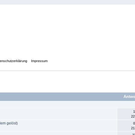
enschutzerklärung
Impressum
Antwo
1
22
em gelöst)
0
21
2