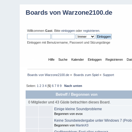
Boards von Warzone2100.de
Willkommen
Gast
. Bitte
einloggen
oder
registrieren
.
Einloggen mit Benutzername, Passwort und Sitzungslänge
Übersicht
Hilfe
Suche
Kalender
Einloggen
Registrieren
Dat
Boards von Warzone2100.de
»
Boards zum Spiel
»
Support
Seiten:
1
2
3
4
[
5
]
6
7
8
9
Nach unten
Betreff
/
Begonnen von
0 Mitglieder und 43 Gäste betrachten dieses Board.
Einige kleine Soundprobleme
Begonnen von evox
Keine Soundwiedergabe unter Windows 7 (Probl
Begonnen von
MartinX3
Grafikproblem: Fast alles schwarz