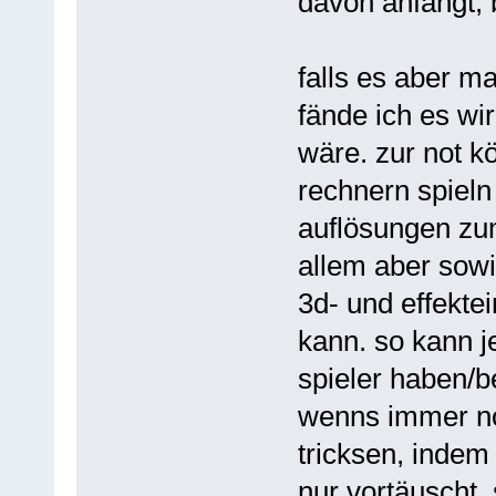
davon anfängt, 
falls es aber m
fände ich es wir
wäre. zur not k
rechnern spieln
auflösungen zum
allem aber sow
3d- und effektei
kann. so kann j
spieler haben/b
wenns immer noc
tricksen, indem
nur vortäuscht, 