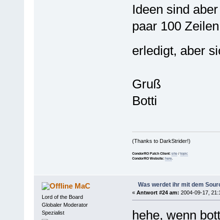
Ideen sind aber 
paar 100 Zeilen
erledigt, aber 
Gruß
Botti
(Thanks to DarkStrider!)
CondorRO Patch Client:
site
/
topic
CondorRO Website:
here
.
Was werdet ihr mit dem Sou
MaC
«
Antwort #24 am:
2004-09-17, 21:
Lord of the Board
Globaler Moderator
hehe, wenn bott
Spezialist