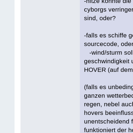
-hitze könnte die
cyborgs verringe
sind, oder?
-falls es schiffe 
sourcecode, oder
-wind/sturm sol
geschwindigkeit u
HOVER (auf dem 
(falls es unbedin
ganzen wetterbed
regen, nebel auc
hovers beeinflus
unentscheidend f
funktioniert der 