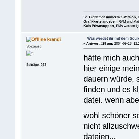
Bei Problemen
immer WZ-Version, B
Grafikkarte angeben
. RAM und Main
Kein Privatsupport
, PMs werden ign
Was werdet ihr mit dem Sou
krandi
«
Antwort #29 am:
2004-09-18, 12:
Spezialist
hätte mich auch
Beiträge: 263
hier einige me
dauern würde, 
finden und es kl
datei. wenn aber
wohl schöner s
nicht allzuschwe
dateien...