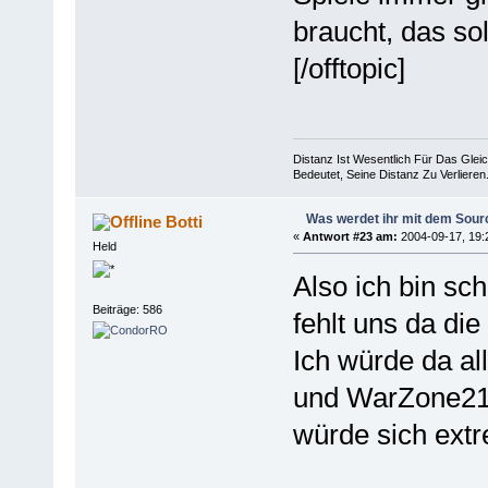
braucht, das sol
[/offtopic]
Distanz Ist Wesentlich Für Das Gle
Bedeutet, Seine Distanz Zu Verlier
Was werdet ihr mit dem Sou
Botti
«
Antwort #23 am:
2004-09-17, 19:
Held
Also ich bin sc
Beiträge: 586
fehlt uns da die 
Ich würde da all
und WarZone2
würde sich ext