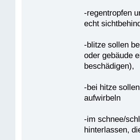
-regentropfen u
echt sichtbehind
-blitze sollen 
oder gebäude ei
beschädigen),
-bei hitze solle
aufwirbeln
-im schnee/sch
hinterlassen, d