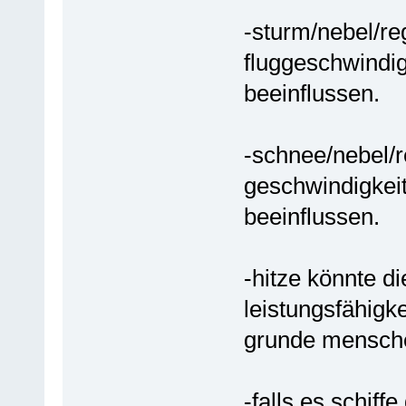
-sturm/nebel/re
fluggeschwindigk
beeinflussen.
-schnee/nebel/r
geschwindigkeit
beeinflussen.
-hitze könnte d
leistungsfähigke
grunde mensche
-falls es schiff