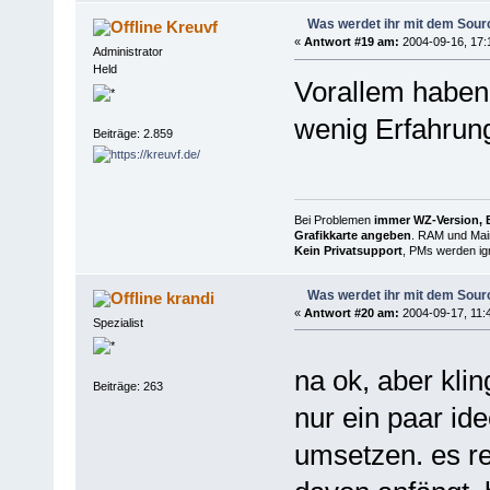
Was werdet ihr mit dem Sou
Kreuvf
«
Antwort #19 am:
2004-09-16, 17:
Administrator
Held
Vorallem haben 
wenig Erfahrun
Beiträge: 2.859
Bei Problemen
immer WZ-Version, B
Grafikkarte angeben
. RAM und Main
Kein Privatsupport
, PMs werden ign
Was werdet ihr mit dem Sou
krandi
«
Antwort #20 am:
2004-09-17, 11:
Spezialist
na ok, aber kli
Beiträge: 263
nur ein paar id
umsetzen. es re