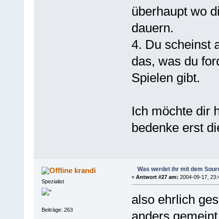
überhaupt wo di
dauern.
4. Du scheinst
das, was du for
Spielen gibt.
Ich möchte dir 
bedenke erst di
Was werdet ihr mit dem Sou
krandi
«
Antwort #27 am:
2004-09-17, 23:
Spezialist
also ehrlich ge
Beiträge: 263
anders gemeint.