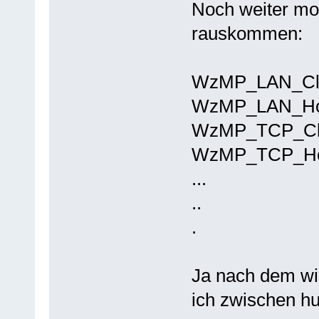
Noch weiter mod
rauskommen:
WzMP_LAN_Cli
WzMP_LAN_Ho
WzMP_TCP_Cli
WzMP_TCP_Ho
...
..
.
Ja nach dem wie
ich zwischen hu