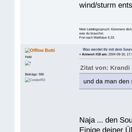
wind/sturm ent
Mein Lieblingsspruch: Kümmere dich 
was du brauchst.
Frei nach Matthäus 6,33.
Was werdet ihr mit dem Sou
Botti
«
Antwort #18 am:
2004-09-16, 17:
Held
Zitat von: Krandi
Beiträge: 586
und da man den so
Naja ... den S
Einige deiner 