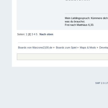
Mein Lieblingsspruch: Kümmere dich 
was du brauchst.
Frei nach Matthäus 6,33.
Seiten:
1
[
2
]
3
4
5
Nach oben
Boards von Warzone2100.de
»
Boards zum Spiel
»
Maps & Mods
»
Develo
SMF 2.0.1