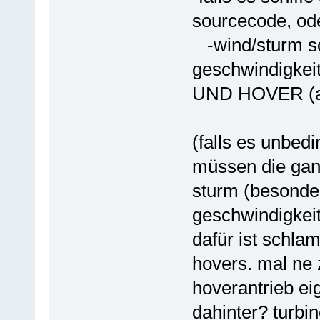
sourcecode, ode
-wind/sturm so
geschwindigkeit 
UND HOVER (au
(falls es unbedi
müssen die gan
sturm (besonder
geschwindigkeit
dafür ist schl
hovers. mal ne 
hoverantrieb ei
dahinter? turbin