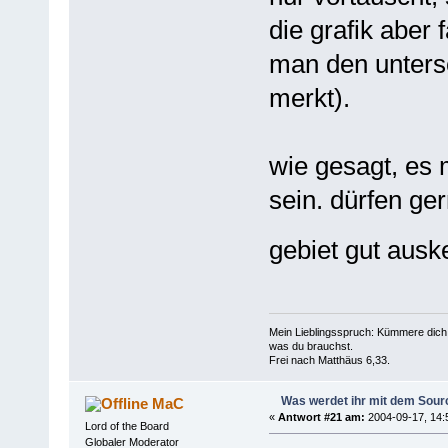
die grafik aber 
man den unters
merkt).
wie gesagt, es 
sein. dürfen ge
gebiet gut ausk
Mein Lieblingsspruch: Kümmere dich 
was du brauchst.
Frei nach Matthäus 6,33.
Was werdet ihr mit dem Sou
MaC
«
Antwort #21 am:
2004-09-17, 14:
Lord of the Board
Globaler Moderator