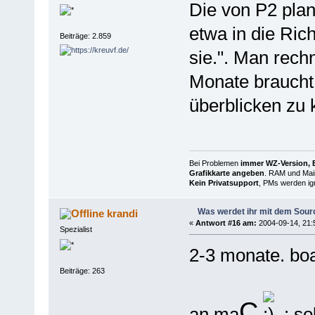
Die von P2 pla
etwa in die Ric
Beiträge: 2.859
sie.". Man rech
Monate braucht
überblicken zu 
Bei Problemen
immer WZ-Version, B
Grafikkarte angeben
. RAM und Main
Kein Privatsupport
, PMs werden ign
Was werdet ihr mit dem Sou
krandi
«
Antwort #16 am:
2004-09-14, 21:
Spezialist
2-3 monate. boa
Beiträge: 263
C
an ma
: so