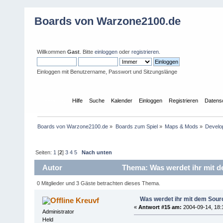
Boards von Warzone2100.de
Willkommen
Gast
. Bitte
einloggen
oder
registrieren
.
Einloggen mit Benutzername, Passwort und Sitzungslänge
Übersicht
Hilfe
Suche
Kalender
Einloggen
Registrieren
Datens
Boards von Warzone2100.de
»
Boards zum Spiel
»
Maps & Mods
»
Develo
Seiten:
1
[
2
]
3
4
5
Nach unten
Autor
Thema: Was werdet ihr mit 
0 Mitglieder und 3 Gäste betrachten dieses Thema.
Was werdet ihr mit dem Sou
Kreuvf
«
Antwort #15 am:
2004-09-14, 18:
Administrator
Held