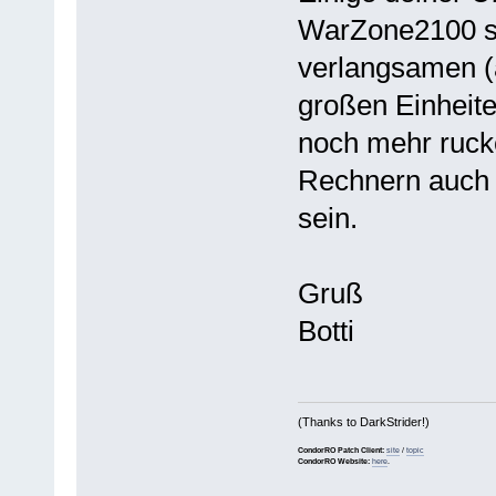
WarZone2100 s
verlangsamen (
großen Einhei
noch mehr ruck
Rechnern auch
sein.
Gruß
Botti
(Thanks to DarkStrider!)
CondorRO Patch Client:
site
/
topic
CondorRO Website:
here
.