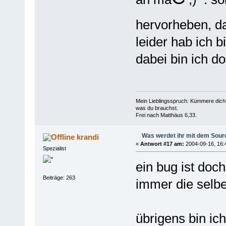
hervorheben, d
leider hab ich b
dabei bin ich do
Mein Lieblingsspruch: Kümmere dich 
was du brauchst.
Frei nach Matthäus 6,33.
Was werdet ihr mit dem Sou
krandi
«
Antwort #17 am:
2004-09-16, 16:
Spezialist
ein bug ist doc
Beiträge: 263
immer die selbe
übrigens bin ic