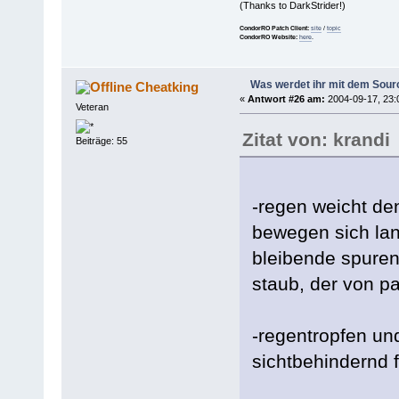
(Thanks to DarkStrider!)
CondorRO Patch Client:
site
/
topic
CondorRO Website:
here
.
Was werdet ihr mit dem Sou
Cheatking
«
Antwort #26 am:
2004-09-17, 23:
Veteran
Zitat von: krandi
Beiträge: 55
-regen weicht de
bewegen sich lan
bleibende spuren
staub, der von pa
-regentropfen un
sichtbehindernd f