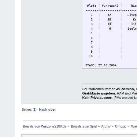
Platz | Punktzahl | Nic
-------+-----------+--------
1 | 52 | Bivepro
2 | 38 | Kreu
3 | 13 | Evilbi
4 | 0 | Soulreav
5 | |
6 | |
7 | |
8 | |
9 | |
10 | |
STAND: 27.10.2004
Bei Problemen
immer WZ-Version, B
Grafikkarte angeben
. RAM und Main
Kein Privatsupport
, PMs werden ign
Seiten: [
1
]
Nach oben
Boards von Warzone2100.de
»
Boards zum Spiel
»
Archiv
»
Offtopic
»
War