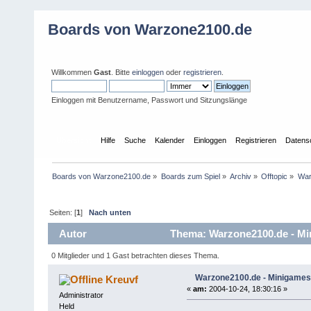
Boards von Warzone2100.de
Willkommen
Gast
. Bitte
einloggen
oder
registrieren
.
Einloggen mit Benutzername, Passwort und Sitzungslänge
Übersicht
Hilfe
Suche
Kalender
Einloggen
Registrieren
Datens
Boards von Warzone2100.de
»
Boards zum Spiel
»
Archiv
»
Offtopic
»
War
Seiten: [
1
]
Nach unten
Autor
Thema: Warzone2100.de - Mi
0 Mitglieder und 1 Gast betrachten dieses Thema.
Warzone2100.de - Minigames
Kreuvf
«
am:
2004-10-24, 18:30:16 »
Administrator
Held