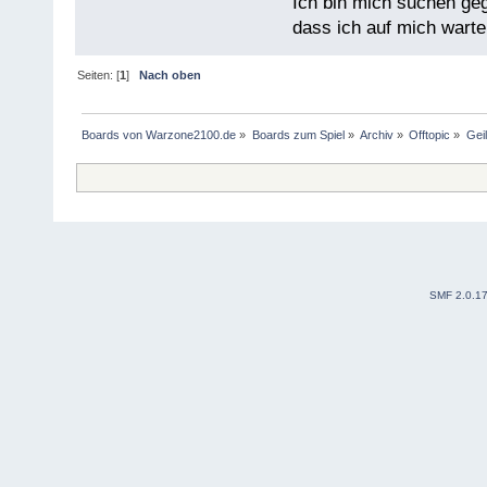
Ich bin mich suchen ge
dass ich auf mich warten
Seiten: [
1
]
Nach oben
Boards von Warzone2100.de
»
Boards zum Spiel
»
Archiv
»
Offtopic
»
Gei
SMF 2.0.1