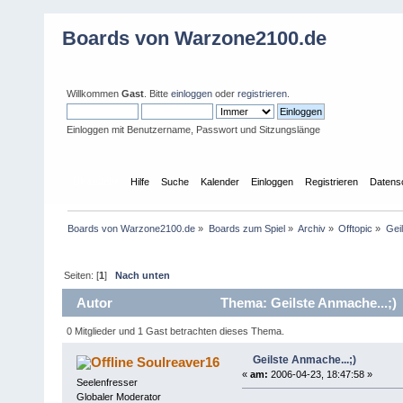
Boards von Warzone2100.de
Willkommen
Gast
. Bitte
einloggen
oder
registrieren
.
Einloggen mit Benutzername, Passwort und Sitzungslänge
Übersicht
Hilfe
Suche
Kalender
Einloggen
Registrieren
Datens
Boards von Warzone2100.de
»
Boards zum Spiel
»
Archiv
»
Offtopic
»
Gei
Seiten: [
1
]
Nach unten
Autor
Thema: Geilste Anmache...;)
0 Mitglieder und 1 Gast betrachten dieses Thema.
Geilste Anmache...;)
Soulreaver16
«
am:
2006-04-23, 18:47:58 »
Seelenfresser
Globaler Moderator