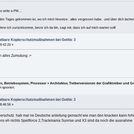
 write a PM....
des Tages gekommen ist, wo ich mich hinsetze.. alles vergessen habe.. und über dich lache
nn ich zurückkomme, bevor ich da bin, sagt mir, dass ich auf mich warten soll!
utbare Kopierschutzmaßnahmen bei Gothic 3
9:42:20 »
n alles Zumutung :>
, Betriebssystem, Prozessor + Architektur, Treiberversionen der Grafiktreiber und G
 ignoriert.
utbare Kopierschutzmaßnahmen bei Gothic 3
8:46:56 »
erschutz hab mal ne Deutsche anleitung gemacht wie man den knacken kann hrh
ens eh nichts Spellforce 2,Trackmania Sunrise und X3 sind da noch die ausnahme