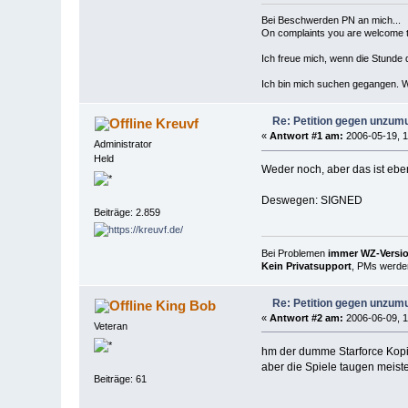
Bei Beschwerden PN an mich...
On complaints you are welcome to
Ich freue mich, wenn die Stunde 
Ich bin mich suchen gegangen. We
Re: Petition gegen unzum
Kreuvf
«
Antwort #1 am:
2006-05-19, 1
Administrator
Held
Weder noch, aber das ist ebe
Deswegen: SIGNED
Beiträge: 2.859
Bei Problemen
immer WZ-Version
Kein Privatsupport
, PMs werden
Re: Petition gegen unzum
King Bob
«
Antwort #2 am:
2006-06-09, 1
Veteran
hm der dumme Starforce Kopi
aber die Spiele taugen meist
Beiträge: 61