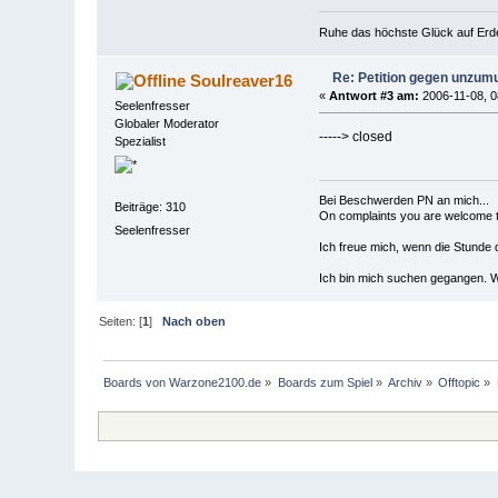
Ruhe das höchste Glück auf Erde
Re: Petition gegen unzum
Soulreaver16
«
Antwort #3 am:
2006-11-08, 0
Seelenfresser
Globaler Moderator
-----> closed
Spezialist
Bei Beschwerden PN an mich...
Beiträge: 310
On complaints you are welcome to
Seelenfresser
Ich freue mich, wenn die Stunde 
Ich bin mich suchen gegangen. We
Seiten: [
1
]
Nach oben
Boards von Warzone2100.de
»
Boards zum Spiel
»
Archiv
»
Offtopic
»