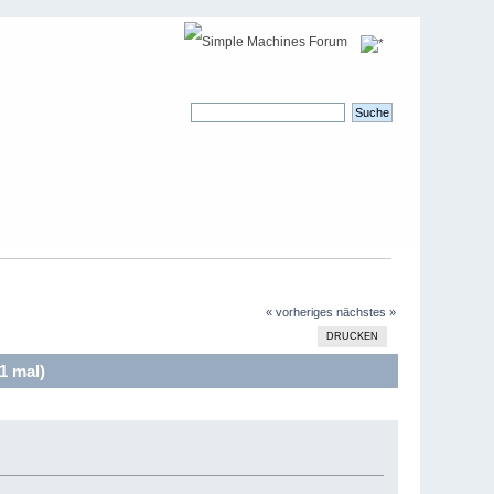
« vorheriges
nächstes »
DRUCKEN
1 mal)