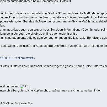
 Kopierschutzmaßnahmen beim Computerspiel Gothic 3
ition fordern, dass das Computerspiel "Gothic 3" nur durch solche Maßnahmen ge
wir es für unzumutbar, wenn die Benutzung dieses Spieles zwangsläufig mit eine
mputersystem, der über das für Anwendungsprogramme übliche Maß hinausgeht, wie b
ien.
rogrammes, das gegen den Wunsch des Benutzers Informationen über ihn oder sein
 beim Verleger, gleich ob sie online oder telefonisch ist.
ights managements", die es dem Verleger erlauben, die Lizenz zur Benutzung des S
 dass Gothic 3 nicht mit der Kopiersperre "Starforce" ausgerüstet wird, da dieser 
PETITION/?action=statistik
ür Gothic 3 interessieren und\oder Gothic 1\2 gerne gespielt haben...bitte unterzeic
 total vergessen
)):
e unterschreiben, die solche Kopierschutzmaßnahmen ansich unzumutbar finden.
16:08:42 von Soulreaver16
»