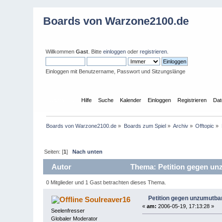
Boards von Warzone2100.de
Willkommen
Gast
. Bitte
einloggen
oder
registrieren
.
Einloggen mit Benutzername, Passwort und Sitzungslänge
Übersicht
Hilfe
Suche
Kalender
Einloggen
Registrieren
Dat
Boards von Warzone2100.de
»
Boards zum Spiel
»
Archiv
»
Offtopic
»
Seiten: [
1
]
Nach unten
Autor
Thema: Petition gegen un
0 Mitglieder und 1 Gast betrachten dieses Thema.
Petition gegen unzumutb
Soulreaver16
«
am:
2006-05-19, 17:13:28 »
Seelenfresser
Globaler Moderator