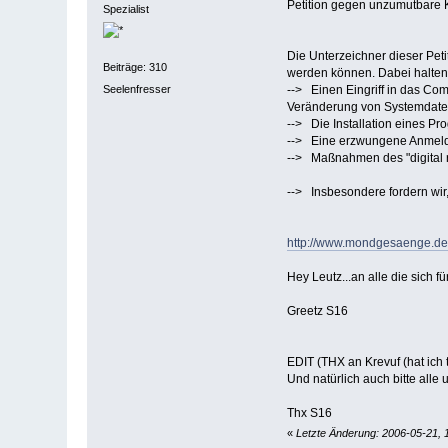
Petition gegen unzumutbare
Spezialist
Die Unterzeichner dieser Pet
Beiträge: 310
werden können. Dabei halten 
Seelenfresser
--> Einen Eingriff in das Co
Veränderung von Systemdate
--> Die Installation eines P
--> Eine erzwungene Anmeldung
--> Maßnahmen des "digital r
--> Insbesondere fordern wir,
http://www.mondgesaenge.de/
Hey Leutz...an alle die sich f
Greetz S16
EDIT (THX an Krevuf (hat ich
Und natürlich auch bitte all
Thx S16
«
Letzte Änderung: 2006-05-21, 