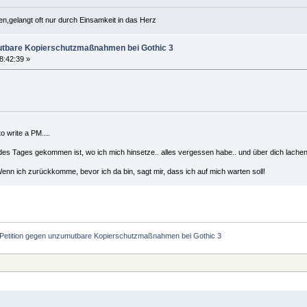
n,gelangt oft nur durch Einsamkeit in das Herz
utbare Kopierschutzmaßnahmen bei Gothic 3
8:42:39 »
 write a PM....
des Tages gekommen ist, wo ich mich hinsetze.. alles vergessen habe.. und über dich lache
nn ich zurückkomme, bevor ich da bin, sagt mir, dass ich auf mich warten soll!
Petition gegen unzumutbare Kopierschutzmaßnahmen bei Gothic 3