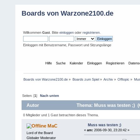
Boards von Warzone2100.de
Willkommen
Gast
. Bitte
einloggen
oder
registrieren
.
Einloggen mit Benutzername, Passwort und Sitzungslänge
Übersicht
Hilfe
Suche
Kalender
Einloggen
Registrieren
Datens
Boards von Warzone2100.de
»
Boards zum Spiel
»
Archiv
»
Offtopic
»
Mus
Seiten: [
1
]
Nach unten
Autor
Thema: Muss was testen ;) (
0 Mitglieder und 1 Gast betrachten dieses Thema.
Muss was testen ;)
MaC
«
am:
2006-09-30, 23:20:42 »
Lord of the Board
Globaler Moderator