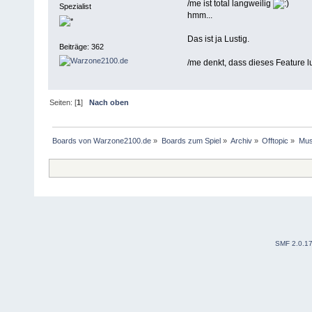
/me ist total langweilig
Spezialist
hmm...
Das ist ja Lustig.
Beiträge: 362
/me denkt, dass dieses Feature lus
Seiten: [
1
]
Nach oben
Boards von Warzone2100.de
»
Boards zum Spiel
»
Archiv
»
Offtopic
»
Mus
SMF 2.0.1