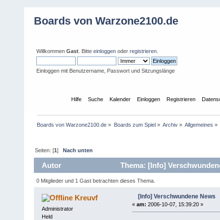
Boards von Warzone2100.de
Willkommen
Gast
. Bitte
einloggen
oder
registrieren
.
Einloggen mit Benutzername, Passwort und Sitzungslänge
Übersicht
Hilfe
Suche
Kalender
Einloggen
Registrieren
Datens
Boards von Warzone2100.de
»
Boards zum Spiel
»
Archiv
»
Allgemeines
»
Seiten: [
1
]
Nach unten
Autor
Thema: [Info] Verschwunden
0 Mitglieder und 1 Gast betrachten dieses Thema.
[Info] Verschwundene News
Kreuvf
«
am:
2006-10-07, 15:39:20 »
Administrator
Held