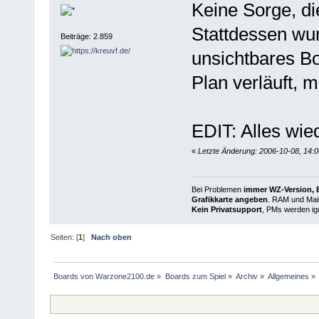
Keine Sorge, di
Stattdessen wur
Beiträge: 2.859
unsichtbares B
Plan verläuft, m
EDIT: Alles wie
«
Letzte Änderung: 2006-10-08, 14:0
Bei Problemen
immer WZ-Version, B
Grafikkarte angeben
. RAM und Main
Kein Privatsupport
, PMs werden ign
Seiten: [
1
]
Nach oben
Boards von Warzone2100.de
»
Boards zum Spiel
»
Archiv
»
Allgemeines
»