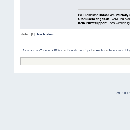
Bei Problemen
immer WZ-Version, B
Grafikkarte angeben
. RAM und Main
Kein Privatsupport
, PMs werden ign
Seiten: [
1
]
Nach oben
Boards von Warzone2100.de
»
Boards zum Spiel
»
Archiv
»
Newsvorschlä
SMF 2.0.1