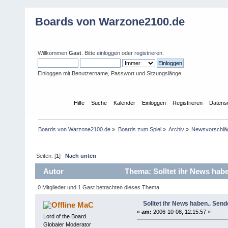
Boards von Warzone2100.de
Willkommen
Gast
. Bitte
einloggen
oder
registrieren
.
Einloggen mit Benutzername, Passwort und Sitzungslänge
Übersicht
Hilfe
Suche
Kalender
Einloggen
Registrieren
Datens
Boards von Warzone2100.de
»
Boards zum Spiel
»
Archiv
»
Newsvorschlä
Seiten: [
1
]
Nach unten
Autor
Thema: Solltet ihr News habe
0 Mitglieder und 1 Gast betrachten dieses Thema.
Solltet ihr News haben.. Send
MaC
«
am:
2006-10-08, 12:15:57 »
Lord of the Board
Globaler Moderator