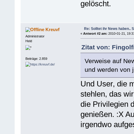
gelöscht.
Re: Solltet ihr News haben.. 
Kreuvf
«
Antwort #2 am:
2010-01-21, 19:3
Administrator
Held
Zitat von: Fingol
Beiträge: 2.859
Verweise auf Ne
und werden von j
Und User, die m
stehlen, das wi
die Privilegien
genießen. :X Au
irgendwo aufge