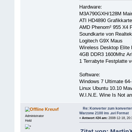
Hardware:
M3A790GXH/128M Main
ATI HD4890 Grafikkarte
AMD Phenom² 955 X4 P
Soundkarte von Realtek
Logitech G9X Maus
Wireless Desktop Elite 
4GB DDR3 1600Mhz Arb
1 Terrabyte Festplatt
Software:
Windows 7 Ultimate 64-
Linux Ubuntu 10.10 Mav
W.I.N.E. Wine Is Not a
Re: Konverter zum konverter
Kreuvf
Warzone 2100 ins .avi Format
Administrator
«
Antwort #24 am:
2008-12-18, 20:
Held
Zitat von: Martin