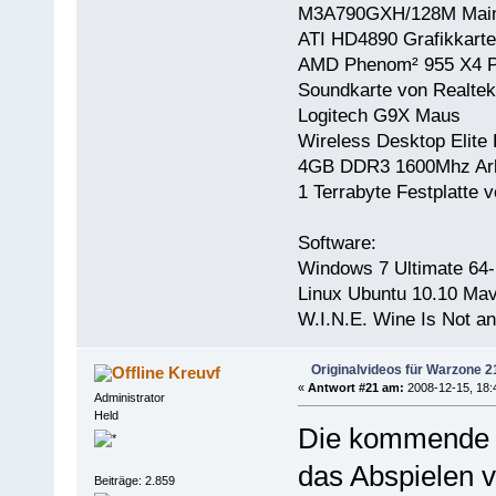
M3A790GXH/128M Main
ATI HD4890 Grafikkarte
AMD Phenom² 955 X4 P
Soundkarte von Realtek
Logitech G9X Maus
Wireless Desktop Elite 
4GB DDR3 1600Mhz Arb
1 Terrabyte Festplatt
Software:
Windows 7 Ultimate 64-
Linux Ubuntu 10.10 Mav
W.I.N.E. Wine Is Not a
Originalvideos für Warzone 
Kreuvf
«
Antwort #21 am:
2008-12-15, 18:
Administrator
Held
Die kommende V
das Abspielen v
Beiträge: 2.859