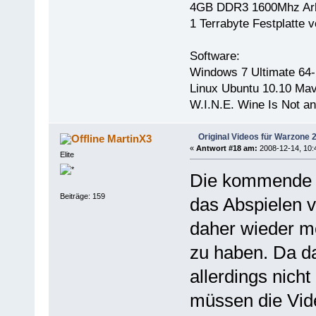
4GB DDR3 1600Mhz Arb
1 Terrabyte Festplatt
Software:
Windows 7 Ultimate 64-
Linux Ubuntu 10.10 Mav
W.I.N.E. Wine Is Not a
Original Videos für Warzone
MartinX3
«
Antwort #18 am:
2008-12-14, 10:
Elite
Die kommende V
Beiträge: 159
das Abspielen v
daher wieder mö
zu haben. Da da
allerdings nich
müssen die Vid