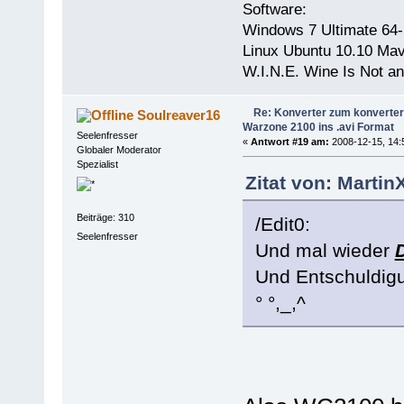
Software:
Windows 7 Ultimate 64-
Linux Ubuntu 10.10 Mav
W.I.N.E. Wine Is Not a
Re: Konverter zum konverter
Soulreaver16
Warzone 2100 ins .avi Format
Seelenfresser
«
Antwort #19 am:
2008-12-15, 14:
Globaler Moderator
Spezialist
Zitat von: Martin
Beiträge: 310
/Edit0:
Seelenfresser
Und mal wieder
Und Entschuldi
° °,_,^