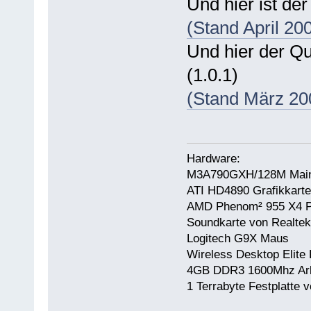
Und hier ist de
(Stand April 20
Und hier der Qu
(1.0.1)
(Stand März 20
Hardware:
M3A790GXH/128M Main
ATI HD4890 Grafikkarte
AMD Phenom² 955 X4 P
Soundkarte von Realtek
Logitech G9X Maus
Wireless Desktop Elite 
4GB DDR3 1600Mhz Arb
1 Terrabyte Festplatt