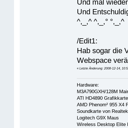
Und mal wiede
Und Entschuld
^,_,^ ^,_,° °,_,^
/Edit1:
Hab sogar die V
Webspace verän
«
Letzte Änderung: 2008-12-14, 10:5
Hardware:
M3A790GXH/128M Main
ATI HD4890 Grafikkarte
AMD Phenom² 955 X4 P
Soundkarte von Realtek
Logitech G9X Maus
Wireless Desktop Elite 