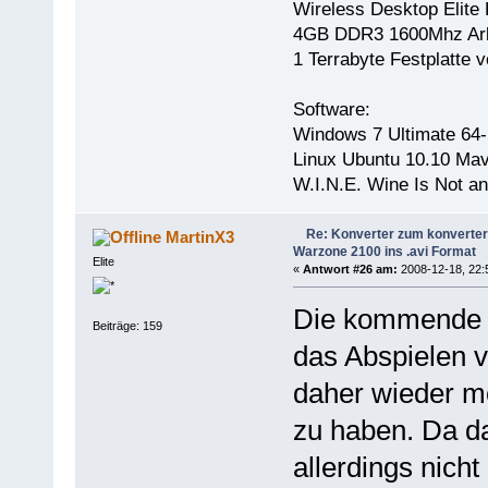
Wireless Desktop Elite 
4GB DDR3 1600Mhz Arb
1 Terrabyte Festplatt
Software:
Windows 7 Ultimate 64-
Linux Ubuntu 10.10 Mav
W.I.N.E. Wine Is Not a
Re: Konverter zum konverter
MartinX3
Warzone 2100 ins .avi Format
Elite
«
Antwort #26 am:
2008-12-18, 22:
Die kommende V
Beiträge: 159
das Abspielen v
daher wieder mö
zu haben. Da da
allerdings nich