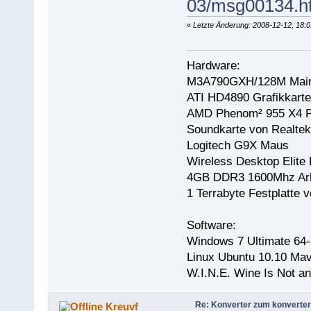
03/msg00134.h
«
Letzte Änderung: 2008-12-12, 18:0
Hardware:
M3A790GXH/128M Main
ATI HD4890 Grafikkarte
AMD Phenom² 955 X4 P
Soundkarte von Realtek
Logitech G9X Maus
Wireless Desktop Elite 
4GB DDR3 1600Mhz Arb
1 Terrabyte Festplatt
Software:
Windows 7 Ultimate 64-
Linux Ubuntu 10.10 Mav
W.I.N.E. Wine Is Not a
Re: Konverter zum konverter
Kreuvf