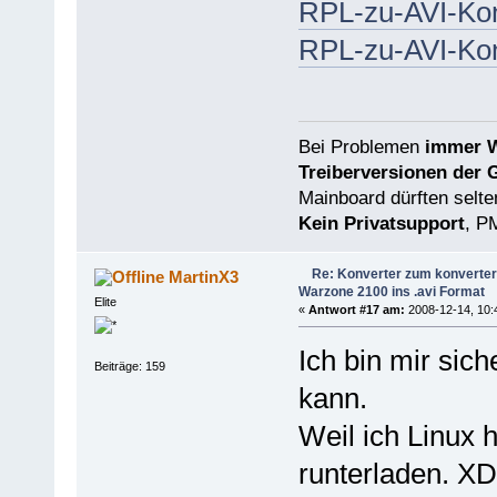
RPL-zu-AVI-Konv
RPL-zu-AVI-Konv
Bei Problemen
immer W
Treiberversionen der 
Mainboard dürften selten
Kein Privatsupport
, P
Re: Konverter zum konverter
MartinX3
Warzone 2100 ins .avi Format
Elite
«
Antwort #17 am:
2008-12-14, 10:
Ich bin mir sich
Beiträge: 159
kann.
Weil ich Linux h
runterladen. XD