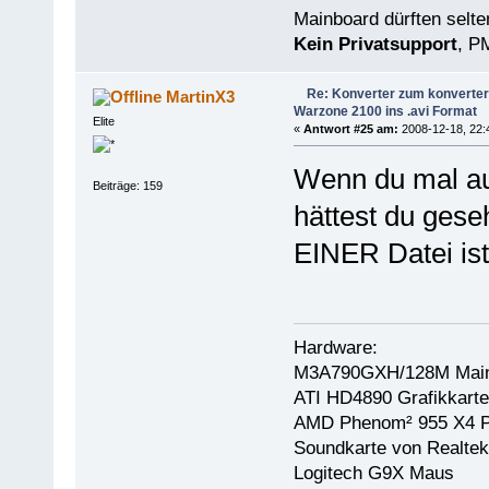
Mainboard dürften selten
Kein Privatsupport
, P
Re: Konverter zum konverter
MartinX3
Warzone 2100 ins .avi Format
Elite
«
Antwort #25 am:
2008-12-18, 22:
Wenn du mal auf
Beiträge: 159
hättest du gese
EINER Datei ist
Hardware:
M3A790GXH/128M Main
ATI HD4890 Grafikkarte
AMD Phenom² 955 X4 P
Soundkarte von Realtek
Logitech G9X Maus