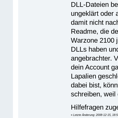
DLL-Dateien bei
ungeklärt oder
damit nicht nach
Readme, die den
Warzone 2100 ja
DLLs haben und
angebrachter. V
dein Account g
Lapalien gesch
dabei bist, kön
schreiben, weil
Hilfefragen zug
«
Letzte Änderung: 2008-12-15, 18:5