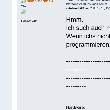
Re: Konverter zum konverter
MartinX3
Warzone 2100 ins .avi Format
Elite
«
Antwort #20 am:
2008-12-15, 15:
Hmm.
Beiträge: 159
Ich such auch m
Wenn ichs nicht
programmieren
------------------
---------
------------------
---------
Hardware: