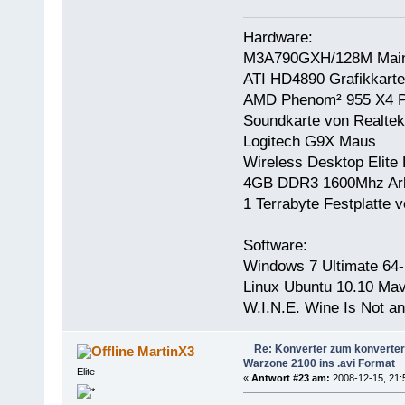
Hardware:
M3A790GXH/128M Main
ATI HD4890 Grafikkarte
AMD Phenom² 955 X4 P
Soundkarte von Realtek
Logitech G9X Maus
Wireless Desktop Elite 
4GB DDR3 1600Mhz Arb
1 Terrabyte Festplatt
Software:
Windows 7 Ultimate 64-
Linux Ubuntu 10.10 Mav
W.I.N.E. Wine Is Not a
Re: Konverter zum konverter
MartinX3
Warzone 2100 ins .avi Format
Elite
«
Antwort #23 am:
2008-12-15, 21: