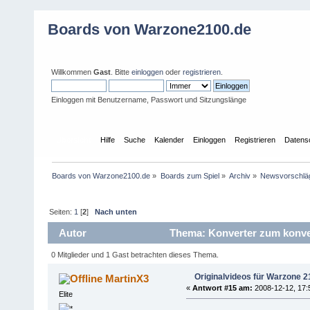
Boards von Warzone2100.de
Willkommen
Gast
. Bitte
einloggen
oder
registrieren
.
Einloggen mit Benutzername, Passwort und Sitzungslänge
Übersicht
Hilfe
Suche
Kalender
Einloggen
Registrieren
Datens
Boards von Warzone2100.de
»
Boards zum Spiel
»
Archiv
»
Newsvorschlä
Seiten:
1
[
2
]
Nach unten
Autor
Thema: Konverter zum konvert
(Gelesen 157415 mal)
0 Mitglieder und 1 Gast betrachten dieses Thema.
Originalvideos für Warzone 
MartinX3
«
Antwort #15 am:
2008-12-12, 17:
Elite