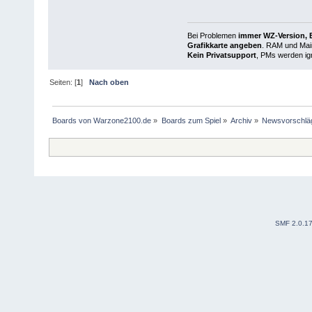
Bei Problemen
immer WZ-Version, B
Grafikkarte angeben
. RAM und Main
Kein Privatsupport
, PMs werden ign
Seiten: [
1
]
Nach oben
Boards von Warzone2100.de
»
Boards zum Spiel
»
Archiv
»
Newsvorschlä
SMF 2.0.1