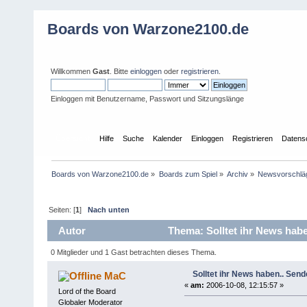
Boards von Warzone2100.de
Willkommen
Gast
. Bitte
einloggen
oder
registrieren
.
Einloggen mit Benutzername, Passwort und Sitzungslänge
Übersicht
Hilfe
Suche
Kalender
Einloggen
Registrieren
Datens
Boards von Warzone2100.de
»
Boards zum Spiel
»
Archiv
»
Newsvorschlä
Seiten: [
1
]
Nach unten
Autor
Thema: Solltet ihr News habe
0 Mitglieder und 1 Gast betrachten dieses Thema.
Solltet ihr News haben.. Send
MaC
«
am:
2006-10-08, 12:15:57 »
Lord of the Board
Globaler Moderator