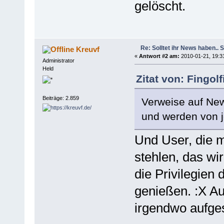
gelöscht.
Re: Solltet ihr News haben.. 
Kreuvf
«
Antwort #2 am:
2010-01-21, 19:3
Administrator
Held
Zitat von: Fingol
Beiträge: 2.859
Verweise auf Ne
und werden von j
Und User, die m
stehlen, das wi
die Privilegien
genießen. :X Au
irgendwo aufge