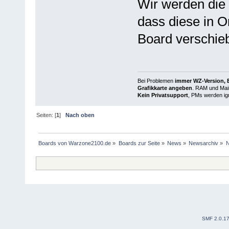
Wir werden die
dass diese in O
Board verschie
Bei Problemen
immer WZ-Version, B
Grafikkarte angeben
. RAM und Main
Kein Privatsupport
, PMs werden ign
Seiten: [
1
]
Nach oben
Boards von Warzone2100.de
»
Boards zur Seite
»
News
»
Newsarchiv
»
N
SMF 2.0.1