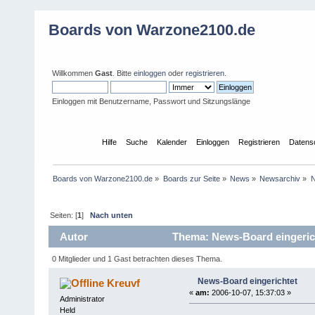
Boards von Warzone2100.de
Willkommen
Gast
. Bitte
einloggen
oder
registrieren
.
Einloggen mit Benutzername, Passwort und Sitzungslänge
Übersicht
Hilfe
Suche
Kalender
Einloggen
Registrieren
Datens
Boards von Warzone2100.de
»
Boards zur Seite
»
News
»
Newsarchiv
»
N
Seiten: [
1
]
Nach unten
Autor
Thema: News-Board eingerich
0 Mitglieder und 1 Gast betrachten dieses Thema.
News-Board eingerichtet
Kreuvf
«
am:
2006-10-07, 15:37:03 »
Administrator
Held