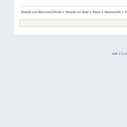
Boards von Warzone2100.de
»
Boards zur Seite
»
News
»
Newsarchiv
»
K
SMF 2.0.1