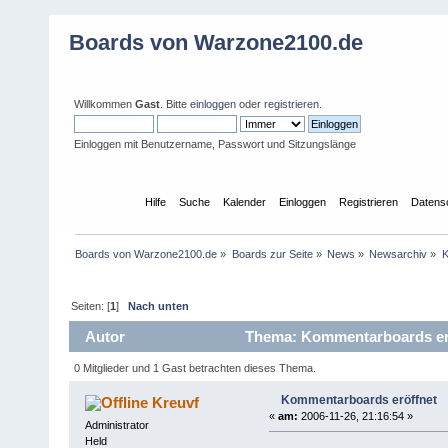
Boards von Warzone2100.de
Willkommen
Gast
. Bitte
einloggen
oder
registrieren
.
Einloggen mit Benutzername, Passwort und Sitzungslänge
Übersicht
Hilfe
Suche
Kalender
Einloggen
Registrieren
Datens
Boards von Warzone2100.de
»
Boards zur Seite
»
News
»
Newsarchiv
»
K
Seiten: [
1
]
Nach unten
Autor
Thema: Kommentarboards erö
0 Mitglieder und 1 Gast betrachten dieses Thema.
Kommentarboards eröffnet
Kreuvf
«
am:
2006-11-26, 21:16:54 »
Administrator
Held