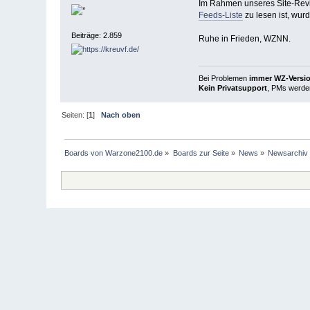
Im Rahmen unseres Site-Reviv
Feeds-Liste
zu lesen ist, wu
Beiträge: 2.859
Ruhe in Frieden, WZNN.
Bei Problemen
immer WZ-Version
Kein Privatsupport
, PMs werden
Seiten: [
1
]
Nach oben
Boards von Warzone2100.de
»
Boards zur Seite
»
News
»
Newsarchiv