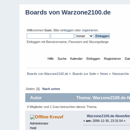
Boards von Warzone2100.de
Willkommen
Gast
. Bitte
einloggen
oder
registrieren
.
Einloggen mit Benutzername, Passwort und Sitzungslänge
Übersicht
Hilfe
Suche
Kalender
Einloggen
Registrieren
Dat
Boards von Warzone2100.de
»
Boards zur Seite
»
News
»
Newsarchiv
Seiten: [
1
]
Nach unten
Autor
Thema: Warzone2100.de-Ne
0 Mitglieder und 1 Gast betrachten dieses Thema.
Warzone2100.de-NewsNetw
Kreuvf
«
am:
2006-12-30, 23:31:54 »
Administrator
Held