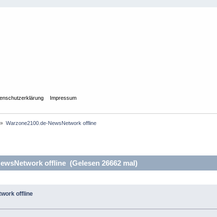
enschutzerklärung
Impressum
»
Warzone2100.de-NewsNetwork offline
wsNetwork offline (Gelesen 26662 mal)
ork offline