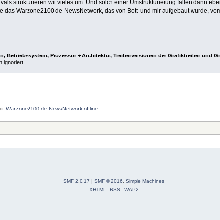
als strukturieren wir vieles um. Und solch einer Umstrukturierung fallen dann ebe
rde das Warzone2100.de-NewsNetwork, das von Botti und mir aufgebaut wurde, v
, Betriebssystem, Prozessor + Architektur, Treiberversionen der Grafiktreiber und G
 ignoriert.
»
Warzone2100.de-NewsNetwork offline
SMF 2.0.17
|
SMF © 2016
,
Simple Machines
XHTML
RSS
WAP2