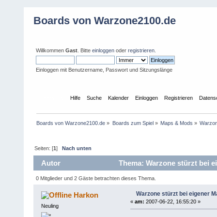
Boards von Warzone2100.de
Willkommen
Gast
. Bitte
einloggen
oder
registrieren
.
Einloggen mit Benutzername, Passwort und Sitzungslänge
Übersicht
Hilfe
Suche
Kalender
Einloggen
Registrieren
Datens
Boards von Warzone2100.de
»
Boards zum Spiel
»
Maps & Mods
»
Warzon
Seiten: [
1
]
Nach unten
Autor
Thema: Warzone stürzt bei e
0 Mitglieder und 2 Gäste betrachten dieses Thema.
Warzone stürzt bei eigener M
Harkon
«
am:
2007-06-22, 16:55:20 »
Neuling