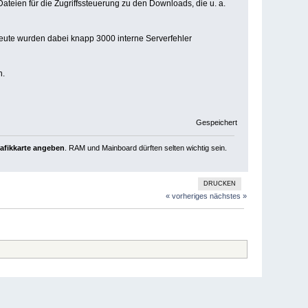
teien für die Zugriffssteuerung zu den Downloads, die u. a.
 heute wurden dabei knapp 3000 interne Serverfehler
n.
Gespeichert
rafikkarte angeben
. RAM und Mainboard dürften selten wichtig sein.
DRUCKEN
« vorheriges
nächstes »