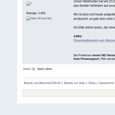
Unser Webhoster hat am 23.07
das direkte Verlinken auf uns
Beiträge: 2.859
Mir ist dies erst heute aufge
produziert, es gab also viele 
Ich bitte daher jeden, der ein
Links
:
Downloadbereich von Warzo
Bei Problemen
immer WZ-Version
Kein Privatsupport
, PMs werden
Seiten: [
1
]
Nach oben
Boards von Warzone2100.de
»
Boards zur Seite
»
News
»
Newsarchiv