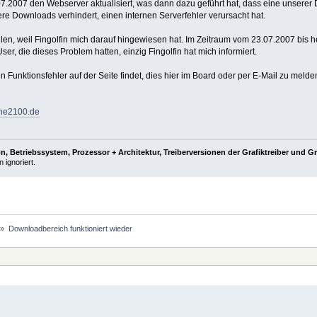
.2007 den Webserver aktualisiert, was dann dazu geführt hat, dass eine unserer Da
ere Downloads verhindert, einen internen Serverfehler verursacht hat.
fallen, weil Fingolfin mich darauf hingewiesen hat. Im Zeitraum vom 23.07.2007 bis
User, die dieses Problem hatten, einzig Fingolfin hat mich informiert.
en Funktionsfehler auf der Seite findet, dies hier im Board oder per E-Mail zu melde
ne2100.de
, Betriebssystem, Prozessor + Architektur, Treiberversionen der Grafiktreiber und G
 ignoriert.
»
Downloadbereich funktioniert wieder