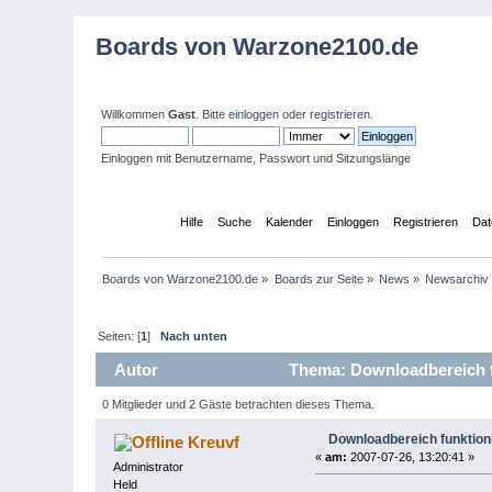
Boards von Warzone2100.de
Willkommen
Gast
. Bitte
einloggen
oder
registrieren
.
Einloggen mit Benutzername, Passwort und Sitzungslänge
Übersicht
Hilfe
Suche
Kalender
Einloggen
Registrieren
Dat
Boards von Warzone2100.de
»
Boards zur Seite
»
News
»
Newsarchiv
Seiten: [
1
]
Nach unten
Autor
Thema: Downloadbereich fu
0 Mitglieder und 2 Gäste betrachten dieses Thema.
Downloadbereich funktioni
Kreuvf
«
am:
2007-07-26, 13:20:41 »
Administrator
Held