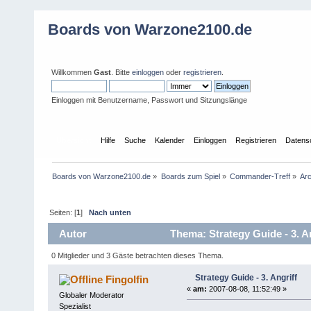
Boards von Warzone2100.de
Willkommen
Gast
. Bitte
einloggen
oder
registrieren
.
Einloggen mit Benutzername, Passwort und Sitzungslänge
Übersicht
Hilfe
Suche
Kalender
Einloggen
Registrieren
Datens
Boards von Warzone2100.de
»
Boards zum Spiel
»
Commander-Treff
»
Arc
Seiten: [
1
]
Nach unten
Autor
Thema: Strategy Guide - 3. A
0 Mitglieder und 3 Gäste betrachten dieses Thema.
Strategy Guide - 3. Angriff
Fingolfin
«
am:
2007-08-08, 11:52:49 »
Globaler Moderator
Spezialist