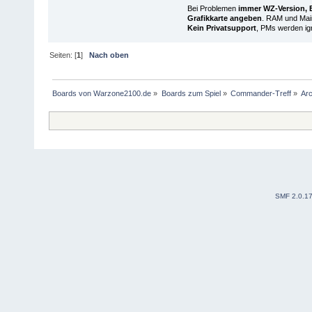
Bei Problemen
immer WZ-Version, B
Grafikkarte angeben
. RAM und Main
Kein Privatsupport
, PMs werden ign
Seiten: [
1
]
Nach oben
Boards von Warzone2100.de
»
Boards zum Spiel
»
Commander-Treff
»
Arc
SMF 2.0.1