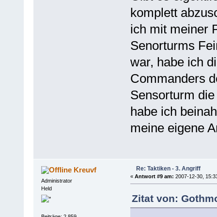
komplett abzusc
ich mit meiner
Senorturms Fein
war, habe ich di
Commanders dea
Sensorturm die
habe ich beinah
meine eigene Art
Re: Taktiken - 3. Angriff
Kreuvf
«
Antwort #9 am:
2007-12-30, 15:3
Administrator
Held
Zitat von: Gothm
Beiträge: 2.859