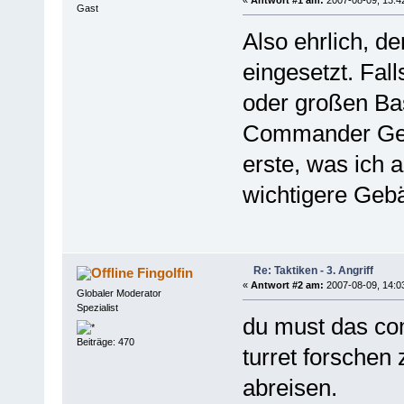
«
Antwort #1 am:
2007-08-09, 13:4
Gast
Also ehrlich, 
eingesetzt. Fall
oder großen Bas
Commander Geb
erste, was ich 
wichtigere Gebä
Re: Taktiken - 3. Angriff
Fingolfin
«
Antwort #2 am:
2007-08-09, 14:0
Globaler Moderator
Spezialist
du must das c
Beiträge: 470
turret forschen
abreisen.