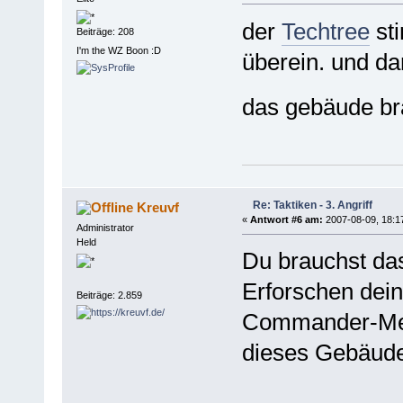
der
Techtree
st
Beiträge: 208
I'm the WZ Boon :D
überein. und d
das gebäude br
Re: Taktiken - 3. Angriff
Kreuvf
«
Antwort #6 am:
2007-08-09, 18:1
Administrator
Held
Du brauchst da
Erforschen dei
Beiträge: 2.859
Commander-Men
dieses Gebäude (