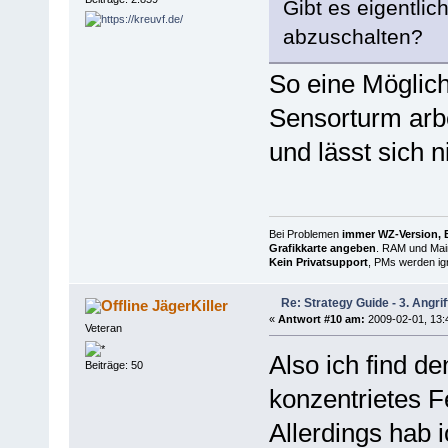
Gibt es eigentlich
abzuschalten?
So eine Möglichk
Sensorturm arbei
und lässt sich n
Bei Problemen
immer WZ-Version, B
Grafikkarte angeben
. RAM und Main
Kein Privatsupport
, PMs werden ign
Re: Strategy Guide - 3. Angrif
JägerKiller
«
Antwort #10 am:
2009-02-01, 13:
Veteran
Also ich find d
Beiträge: 50
konzentrietes Fe
Allerdings hab 