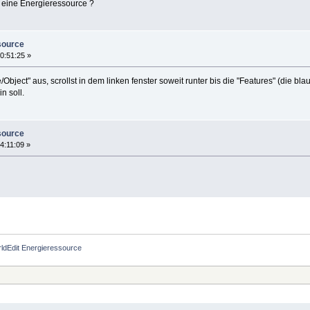
 eine Energieressource ?
source
0:51:25 »
Object" aus, scrollst in dem linken fenster soweit runter bis die "Features" (die bl
n soll.
source
4:11:09 »
ldEdit Energieressource