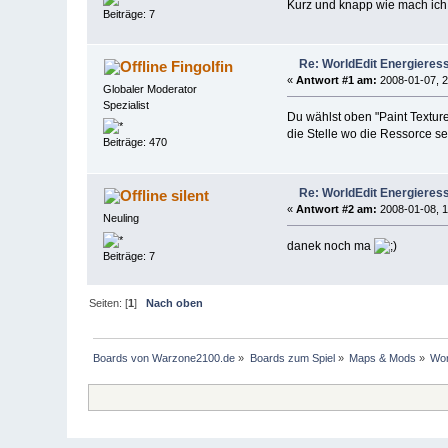
Kurz und knapp wie mach ich
Beiträge: 7
Re: WorldEdit Energieres
Fingolfin
«
Antwort #1 am:
2008-01-07, 2
Globaler Moderator
Spezialist
Du wählst oben "Paint Texture/
die Stelle wo die Ressorce sei
Beiträge: 470
Re: WorldEdit Energieres
silent
«
Antwort #2 am:
2008-01-08, 1
Neuling
danek noch ma
Beiträge: 7
Seiten: [
1
]
Nach oben
Boards von Warzone2100.de
»
Boards zum Spiel
»
Maps & Mods
»
Wor