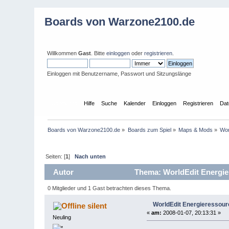
Boards von Warzone2100.de
Willkommen
Gast
. Bitte
einloggen
oder
registrieren
.
Einloggen mit Benutzername, Passwort und Sitzungslänge
Übersicht
Hilfe
Suche
Kalender
Einloggen
Registrieren
Dat
Boards von Warzone2100.de
»
Boards zum Spiel
»
Maps & Mods
»
Wor
Seiten: [
1
]
Nach unten
Autor
Thema: WorldEdit Energie
0 Mitglieder und 1 Gast betrachten dieses Thema.
WorldEdit Energieressour
silent
«
am:
2008-01-07, 20:13:31 »
Neuling