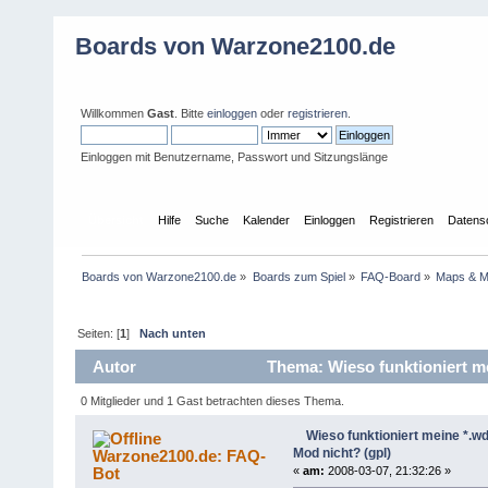
Boards von Warzone2100.de
Willkommen
Gast
. Bitte
einloggen
oder
registrieren
.
Einloggen mit Benutzername, Passwort und Sitzungslänge
Übersicht
Hilfe
Suche
Kalender
Einloggen
Registrieren
Datens
Boards von Warzone2100.de
»
Boards zum Spiel
»
FAQ-Board
»
Maps & 
Seiten: [
1
]
Nach unten
Autor
Thema: Wieso funktioniert me
28790 mal)
0 Mitglieder und 1 Gast betrachten dieses Thema.
Wieso funktioniert meine *.w
Mod nicht? (gpl)
Warzone2100.de: FAQ-
Bot
«
am:
2008-03-07, 21:32:26 »