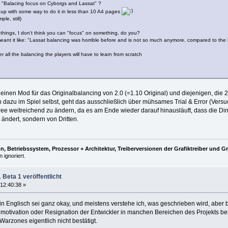
"Balacing focus on Cyborgs and Lassat" ?
ome up with some way to do it in less than 10 A4 pages
e, still)
hings, I don't think you can "focus" on something, do you?
eant it like: "Lassat balancing was horrible before and is not so much anymore, compared to th
 all the balancing the players will have to learn from scratch
s einen Mod für das Originalbalancing von 2.0 (=1.10 Original) und diejenigen, di
dazu im Spiel selbst, geht das ausschließlich über mühsames Trial & Error (Versuch
ee weitreichend zu ändern, da es am Ende wieder darauf hinausläuft, dass die Di
 ändert, sondern von Dritten.
, Betriebssystem, Prozessor + Architektur, Treiberversionen der Grafiktreiber und G
 ignoriert.
Beta 1 veröffentlicht
12:40:38 »
n Englisch sei ganz okay, und meistens verstehe ich, was geschrieben wird, aber bei
Demotivation oder Resignation der Entwickler in manchen Bereichen des Projekts be
Warzones eigentlich nicht bestätigt.