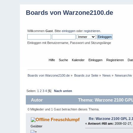
Boards von Warzone2100.de
Willkommen
Gast
. Bitte
einloggen
oder
registrieren
.
Einloggen mit Benutzername, Passwort und Sitzungslänge
Übersicht
Hilfe
Suche
Kalender
Einloggen
Registrieren
Dat
Boards von Warzone2100.de
»
Boards zur Seite
»
News
»
Newsarchiv
Seiten:
1
2
3
4
[
5
]
Nach unten
Autor
Thema: Warzone 2100 GPL 2
0 Mitglieder und 1 Gast betrachten dieses Thema.
Re: Warzone 2100 GPL 2.1 
Freuschlumpf
«
Antwort #60 am:
2008-02-27, 
Geübter