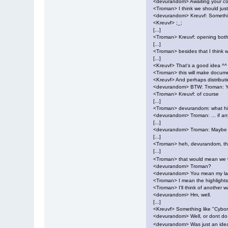
<devurandom> Awaiting your c
<Troman> I think we should just 
<devurandom> Kreuvf: Something 
<Kreuvf> ;_;
[...]
<Troman> Kreuvf: opening both w
[...]
<Troman> besides that I think w
[...]
<Kreuvf> That's a good idea ^^
<Troman> this will make docume
<Kreuvf> And perhaps distributing
<devurandom> BTW: Troman: You c
<Troman> Kreuvf: of course
[...]
<Troman> devurandom: what hig
<devurandom> Troman: ... if an
[...]
<devurandom> Troman: Maybe lik
[...]
<Troman> heh, devurandom, thin
[...]
<Troman> that would mean we wo
<devurandom> Troman?
<devurandom> You mean my la
<Troman> I mean the highlights
<Troman> I'll think of another 
<devurandom> Hm, well.
[...]
<Kreuvf> Something like "Cybor
<devurandom> Well, or dont do it
<devurandom> Was just an ide