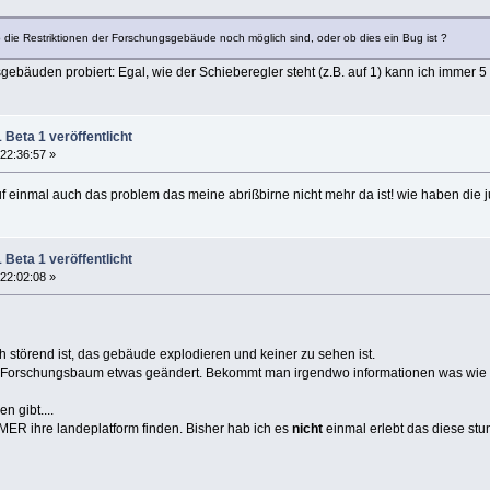
 die Restriktionen der Forschungsgebäude noch möglich sind, oder ob dies ein Bug ist ?
bäuden probiert: Egal, wie der Schieberegler steht (z.B. auf 1) kann ich immer 5 G
Beta 1 veröffentlicht
22:36:57 »
auf einmal auch das problem das meine abrißbirne nicht mehr da ist! wie haben die j
Beta 1 veröffentlicht
22:02:08 »
ch störend ist, das gebäude explodieren und keiner zu sehen ist.
 Forschungsbaum etwas geändert. Bekommt man irgendwo informationen was wie
 gibt....
MMER ihre landeplatform finden. Bisher hab ich es
nicht
einmal erlebt das diese st