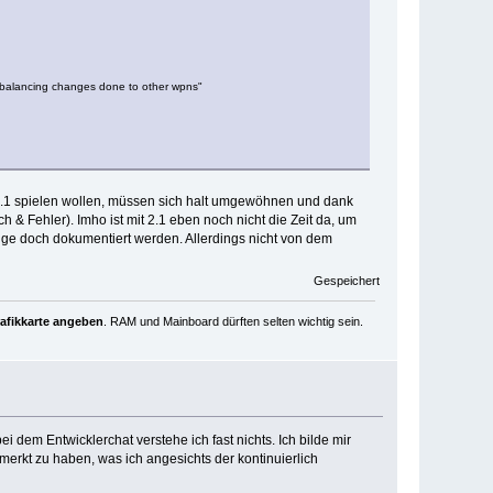
e balancing changes done to other wpns"
e 2.1 spielen wollen, müssen sich halt umgewöhnen und dank
 & Fehler). Imho ist mit 2.1 eben noch nicht die Zeit da, um
nge doch dokumentiert werden. Allerdings nicht von dem
Gespeichert
rafikkarte angeben
. RAM und Mainboard dürften selten wichtig sein.
 dem Entwicklerchat verstehe ich fast nichts. Ich bilde mir
merkt zu haben, was ich angesichts der kontinuierlich