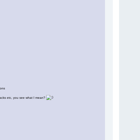
pons
racks etc, you see what I mean?