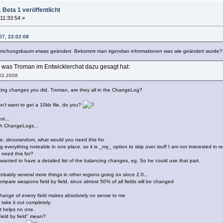
Beta 1 veröffentlicht
11:33:54 »
07, 22:02:08
orschungsbaum etwas geändert. Bekommt man irgendwo informationen was wie geändert wurde?
s, was Troman im Entwicklerchat dazu gesagt hat:
02.2008
ng changes you did, Troman, are they all in the ChangeLog?
't want to get a 10kb file, do you?
t...
h ChangeLogs...
se, devurandom, what would you need this for
 everything noteable in one place, so it is _my_ option to skip over stuff I am not interested in r
need this for?
nted to have a detailed list of the balancing changes, eg. So he could use that part.
ably several more things in other regions going on since 2.0...
mpare weapons field by field, since almost 50% of all fields will be changed
ange of everry field makes absolutely no sense to me
ke it out completely.
it helps no one.
eld by field" mean?