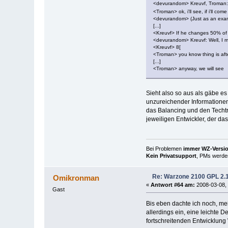
<devurandom> Kreuvf, Troman: 
<Troman> ok, i'll see, if i'll c
<devurandom> (Just as an exampl
[...]
<Kreuvf> If he changes 50% of t
<devurandom> Kreuvf: Well, I m
<Kreuvf> 8[
<Troman> you know thing is after
[...]
<Troman> anyway, we will see
Sieht also so aus als gäbe e
unzureichender Informationen 
das Balancing und den Techtr
jeweiligen Entwickler, der das
Bei Problemen
immer WZ-Version
Kein Privatsupport
, PMs werden
Re: Warzone 2100 GPL 2.1 
Omikronman
«
Antwort #64 am:
2008-03-08, 
Gast
Bis eben dachte ich noch, mei
allerdings ein, eine leichte 
fortschreitenden Entwicklung 