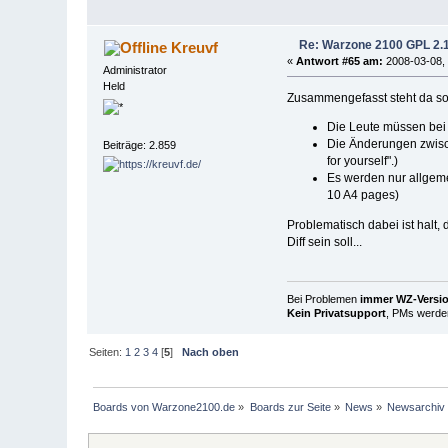
Re: Warzone 2100 GPL 2.1 
Kreuvf
«
Antwort #65 am:
2008-03-08, 
Administrator
Held
Zusammengefasst steht da so 
Die Leute müssen bei 
Die Änderungen zwische
Beiträge: 2.859
for yourself".)
Es werden nur allgeme
10 A4 pages)
Problematisch dabei ist halt
Diff sein soll...
Bei Problemen
immer WZ-Version
Kein Privatsupport
, PMs werden
Seiten:
1
2
3
4
[
5
]
Nach oben
Boards von Warzone2100.de
»
Boards zur Seite
»
News
»
Newsarchiv