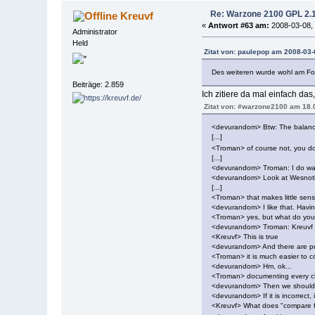
Re: Warzone 2100 GPL 2.1 
Kreuvf
«
Antwort #63 am:
2008-03-08, 
Administrator
Held
Zitat von: paulepop am 2008-03-
Des weiteren wurde wohl am F
Beiträge: 2.859
Ich zitiere da mal einfach da
Zitat von: #warzone2100 am 18.
<devurandom> Btw: The balanci
[...]
<Troman> of course not, you don
[...]
<devurandom> Troman: I do wan
<devurandom> Look at Wesnot
[...]
<Troman> that makes little sen
<devurandom> I like that. Having
<Troman> yes, but what do you 
<devurandom> Troman: Kreuvf wa
<Kreuvf> This is true
<devurandom> And there are prob
<Troman> it is much easier to co
<devurandom> Hm, ok...
<Troman> documenting every ch
<devurandom> Then we should ta
<devurandom> If it is incorrect, 
<Kreuvf> What does "compare fi