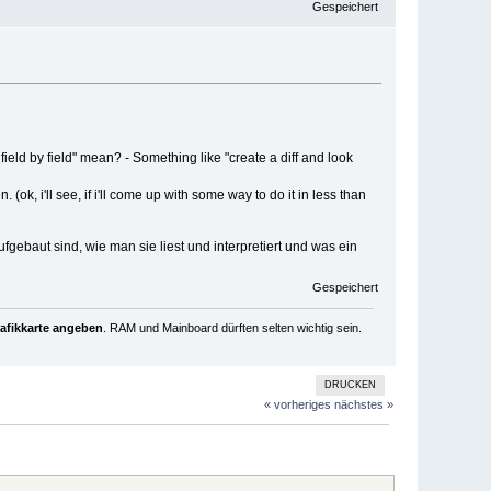
Gespeichert
ld by field" mean? - Something like "create a diff and look
i'll see, if i'll come up with some way to do it in less than
ebaut sind, wie man sie liest und interpretiert und was ein
Gespeichert
rafikkarte angeben
. RAM und Mainboard dürften selten wichtig sein.
DRUCKEN
« vorheriges
nächstes »