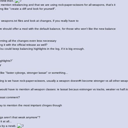
ommit then.
mention rebalancing and that we are using rock-paper-scissors for all weapons, that's it
like "create a diff and look for yourself".
eapons.txt files and look at changes, if you really have to
e should offer a mod with the default balance, for those who won't like the new balance
nting all the changes even less necessary
 it with the official release as well?
ould keep balancing highlights in the log, if it is big enough.
hlights?`
y
e "faster cyborgs, stronger lassat" or something...
g is we have rock-paper-scissors, usually a weapon doesn#t become stronger vs all other wea
uld have to mention all weapon classes: ie lassat becaus estronger vs tracks, weaker vs half.t
ssat comment?
way to mention the most imprtant chnges though
gs aren't that weak anymore"?
 at all...
a by a newb.