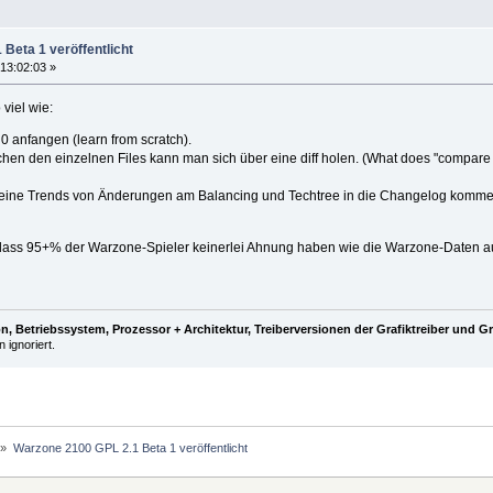
Beta 1 veröffentlicht
13:02:03 »
viel wie:
0 anfangen (learn from scratch).
n den einzelnen Files kann man sich über eine diff holen. (What does "compare fie
ine Trends von Änderungen am Balancing und Techtree in die Changelog kommen. (ok, 
, dass 95+% der Warzone-Spieler keinerlei Ahnung haben wie die Warzone-Daten aufg
, Betriebssystem, Prozessor + Architektur, Treiberversionen der Grafiktreiber und G
 ignoriert.
»
Warzone 2100 GPL 2.1 Beta 1 veröffentlicht